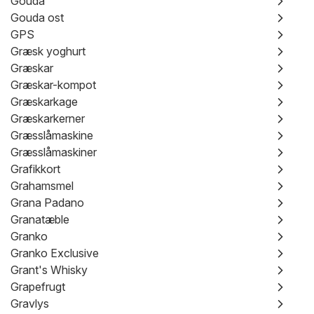
Gouda
Gouda ost
GPS
Græsk yoghurt
Græskar
Græskar-kompot
Græskarkage
Græskarkerner
Græsslåmaskine
Græsslåmaskiner
Grafikkort
Grahamsmel
Grana Padano
Granatæble
Granko
Granko Exclusive
Grant's Whisky
Grapefrugt
Gravlys