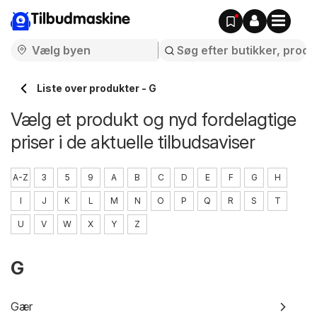
Tilbudmaskine
Liste over produkter - G
Vælg et produkt og nyd fordelagtige
priser i de aktuelle tilbudsaviser
A-Z
3
5
9
A
B
C
D
E
F
G
H
I
J
K
L
M
N
O
P
Q
R
S
T
U
V
W
X
Y
Z
G
Gær