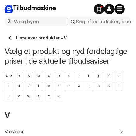
Tilbudmaskine
Liste over produkter - V
Vælg et produkt og nyd fordelagtige
priser i de aktuelle tilbudsaviser
A-Z
3
5
9
A
B
C
D
E
F
G
H
I
J
K
L
M
N
O
P
Q
R
S
T
U
V
W
X
Y
Z
V
Vækkeur