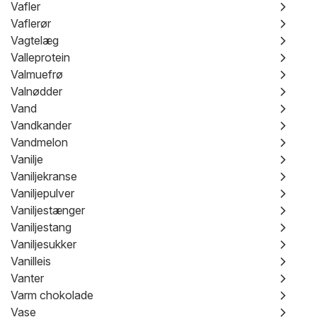
Vafler
Vaflerør
Vagtelæg
Valleprotein
Valmuefrø
Valnødder
Vand
Vandkander
Vandmelon
Vanilje
Vaniljekranse
Vaniljepulver
Vaniljestænger
Vaniljestang
Vaniljesukker
Vanilleis
Vanter
Varm chokolade
Vase