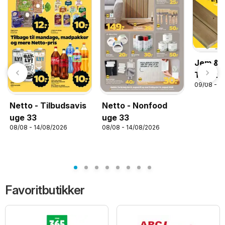
Jem & f
Tilbuds
09/08 - 1
Netto - Tilbudsavis
Netto - Nonfood
uge 33
uge 33
08/08 - 14/08/2026
08/08 - 14/08/2026
Favoritbutikker