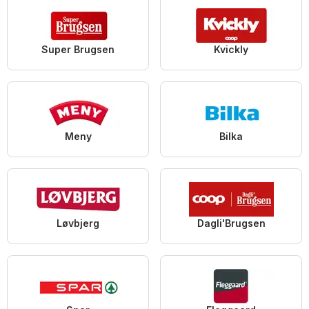
Super Brugsen
Kvickly
Meny
Bilka
Løvbjerg
Dagli'Brugsen