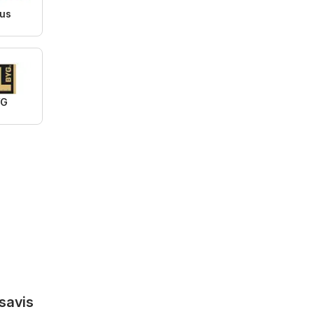
us
YG
savis