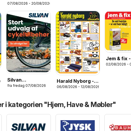
07/08/2026 - 20/08/2026
Tilbudsavis
Jem & fix -
02/08/2026 - 
Tilbudsavi
32
Silvan
Harald Nyborg -
26
fra fredag 07/08/2026
Produkttilbudsavis
06/08/2026 - 12/08/2026
Tilbudsavis uge
- Cykler
32
r i kategorien "Hjem, Have & Møbler"