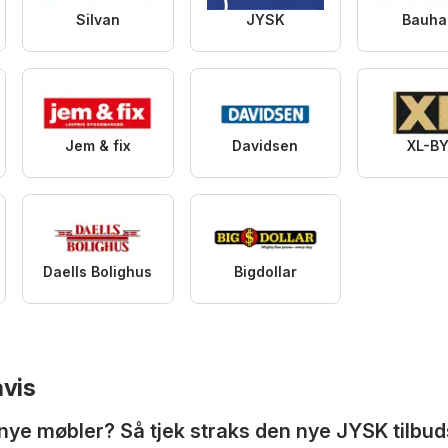
Silvan
JYSK
Bauha
Jem & fix
Davidsen
XL-B
Daells Bolighus
Bigdollar
avis
 nye møbler? Så tjek straks den nye JYSK tilbud