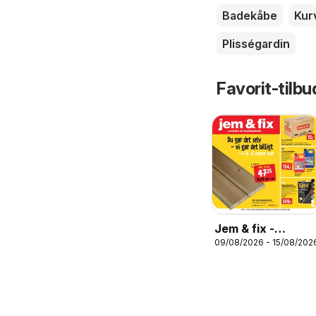
Badekåbe
Kur
Plisségardin
Favorit-tilbu
Jem & fix -
09/08/2026 - 15/08/202
Tilbudsavis uge
33