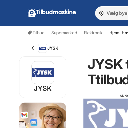
Tilbudmaskine
Tilbud
Supermarked
Elektronik
Hjem, Ha
JYSK
JYSK t
Ttilbu
JYSK
ANN