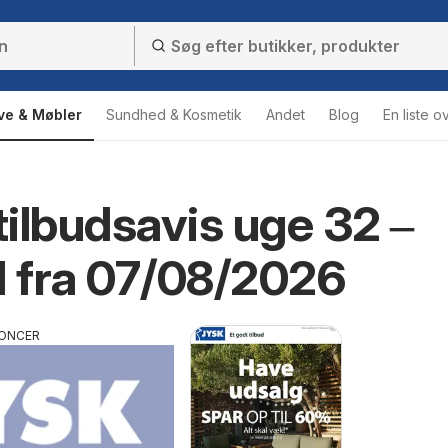
ve & Møbler
Sundhed & Kosmetik
Andet
Blog
En liste o
ilbudsavis uge 32 ‒
d fra 07/08/2026
ONCER