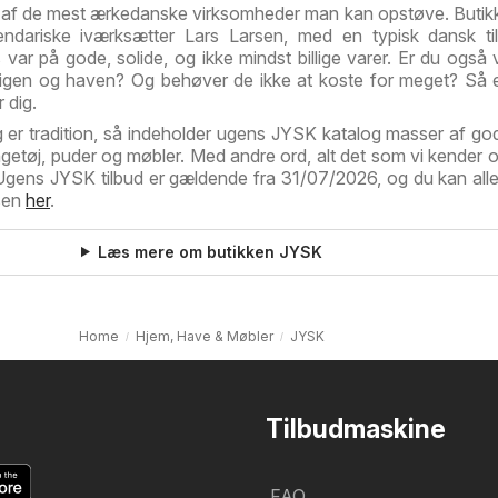
 af de mest ærkedanske virksomheder man kan opstøve. Butik
endariske iværksætter Lars Larsen, med en typisk dansk til
 var på gode, solide, og ikke mindst billige varer. Er du også 
 boligen og haven? Og behøver de ikke at koste for meget? Så
r dig.
er tradition, så indeholder ugens JYSK katalog masser af god
etøj, puder og møbler. Med andre ord, alt det som vi kender o
Ugens JYSK tilbud er gældende fra 31/07/2026, og du kan all
isen
her
.
Læs mere om butikken JYSK
Home
Hjem, Have & Møbler
JYSK
Tilbudmaskine
FAQ