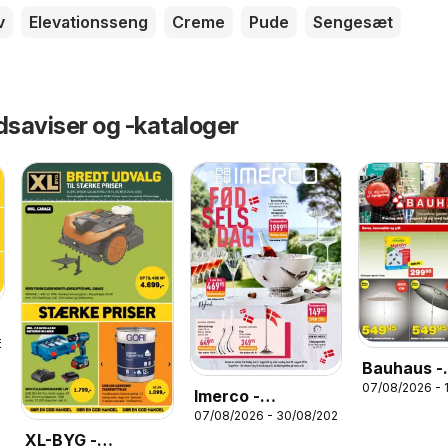
v
Elevationsseng
Creme
Pude
Sengesæt
dsaviser og -kataloger
6
Bauhaus -
07/08/2026 - 
Tilbudsavi
Imerco -
07/08/2026 - 30/08/2026
Tilbudsavis uge
XL-BYG -
33