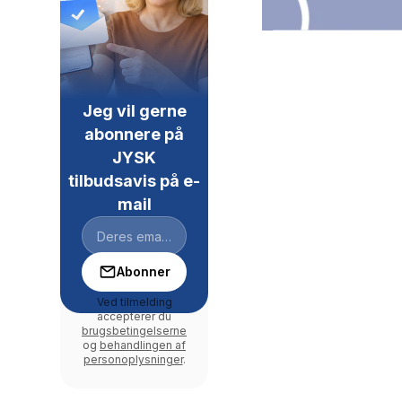
Jeg vil gerne
abonnere på
JYSK
tilbudsavis på e-
mail
Abonner
Ved tilmelding
accepterer du
brugsbetingelserne
og
behandlingen af
personoplysninger
.