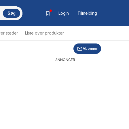
Søg
Login
Tilmelding
ver steder
Liste over produkter
Abonner
ANNONCER