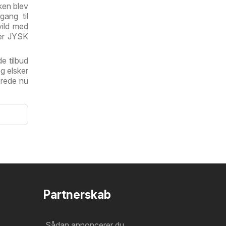
ken blev
gang til
vild med
 er JYSK
e tilbud
g elsker
erede nu
Partnerskab
Sådan annoncerer du