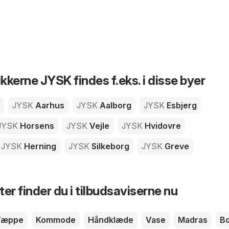
ikkerne JYSK findes f.eks. i disse byer
JYSK
Aarhus
JYSK
Aalborg
JYSK
Esbjerg
JYSK
Horsens
JYSK
Vejle
JYSK
Hvidovre
JYSK
Herning
JYSK
Silkeborg
JYSK
Greve
er finder du i tilbudsaviserne nu
Tæppe
Kommode
Håndklæde
Vase
Madras
B