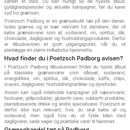
samlet ét sted. Du kan hurtigt se de nyeste tilbud,
gyldighedsperioder og aktuelle kampagner, før du kører
syd for grænsen.
Poetzsch Padborg er en grænsebutik tæt på den dansk-
tyske grænse og er især relevant for danskere, der vil
købe grænsevarer som øl, sodavand, vin, spiritus, slik,
chokolade, dagligvarer og husholdningsprodukter. Derfor
er tilbudsavisen et godt udgangspunkt, når du vil
planlægge en større indkøbstur hjemmefra.
Hvad finder du i Poetzsch Padborg avisen?
I Poetzsch Padborg tilbudsavisen finder du typisk tilbud
på klassiske grænsevarer som dåseøl, sodavand,
energidrikke, vin, spiritus, slik, chokolade, kaffe, chips,
snacks, dagligvarer, husholdningsartikler og dyrefoder.
Avisen kan også indeholde kampagner på sæsonvarer,
festvarer, grillprodukter, glutenfri varer, sukkerfri produkter,
plantebaserede drikke og andre specialvarer. Poetzsch er
derfor ikke kun relevant, hvis du skal købe øl og
sodavand, men også hvis du vil fylde bilen med
dagligvarer, søde sager og praktiske varer til hjemmet.
Grænsehandel tæt på Padborg