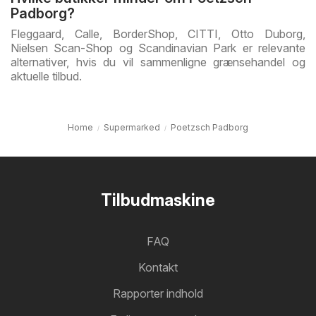
Padborg?
Fleggaard, Calle, BorderShop, CITTI, Otto Duborg,
Nielsen Scan-Shop og Scandinavian Park er relevante
alternativer, hvis du vil sammenligne grænsehandel og
aktuelle tilbud.
Home
Supermarked
Poetzsch Padborg
Tilbudmaskine
FAQ
Kontakt
Rapporter indhold