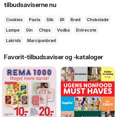
tilbudsaviserne nu
Cookies
Pasta
Slik
Øl
Brød
Chokolade
Lampe
Gin
Chips
Vodka
Entrecote
Lakrids
Marcipanbrød
Favorit-tilbudsaviser og -kataloger