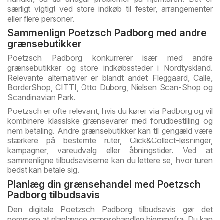
særligt vigtigt ved store indkøb til fester, arrangementer
eller flere personer.
Sammenlign Poetzsch Padborg med andre
grænsebutikker
Poetzsch Padborg konkurrerer især med andre
grænsebutikker og store indkøbssteder i Nordtyskland.
Relevante alternativer er blandt andet Fleggaard, Calle,
BorderShop, CITTI, Otto Duborg, Nielsen Scan-Shop og
Scandinavian Park.
Poetzsch er ofte relevant, hvis du kører via Padborg og vil
kombinere klassiske grænsevarer med forudbestilling og
nem betaling. Andre grænsebutikker kan til gengæld være
stærkere på bestemte ruter, Click&Collect-løsninger,
kampagner, vareudvalg eller åbningstider. Ved at
sammenligne tilbudsaviserne kan du lettere se, hvor turen
bedst kan betale sig.
Planlæg din grænsehandel med Poetzsch
Padborg tilbudsavis
Den digitale Poetzsch Padborg tilbudsavis gør det
nemmere at planlægge grænsehandlen hjemmefra. Du kan