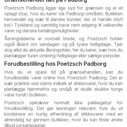
Poetzsch Padborg ligger lige syd for grænsen og er et
oplagt stop, hvis du kører via Padborg-området. Butikken
henvender sig især til danske kunder, der vil handle stort
ind i Tyskland og samtidig have nem adgang til velkendte
varer og danske betalingsmuligheder.
Åbningstiderne er normalt brede, og Poetzsch holder
også åbent om søndagen og på tyske helligdage. Tjek
dog altid de aktuelle åbningstider, før du kører, især hvis du
planlægger turen omkring helligdage eller særlige perioder.
Forudbestilling hos Poetzsch Padborg
Hvis du vil spare tid på grænsehandlen, kan du
forudbestille varer online hos Poetzsch Padborg. Det er
især praktisk ved større indkøb af drikkevarer, hvor du kan
planlægge hjemmefra og undgå at skulle skubbe tunge
varer rundt i butikken.
Poetzsch opkræver normalt ikke pakkegebyr for
forudbestilling. Det gør løsningen relevant, hvis du vil
kombinere en hurtig afhentning af drikkevarer med en
almindelig tur gennem butikken, hvor du kan finde andre
tilbud og kampagner.