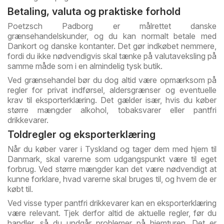
Betaling, valuta og praktiske forhold
Poetzsch Padborg er målrettet danske
grænsehandelskunder, og du kan normalt betale med
Dankort og danske kontanter. Det gør indkøbet nemmere,
fordi du ikke nødvendigvis skal tænke på valutaveksling på
samme måde som i en almindelig tysk butik.
Ved grænsehandel bør du dog altid være opmærksom på
regler for privat indførsel, aldersgrænser og eventuelle
krav til eksporterklæring. Det gælder især, hvis du køber
større mængder alkohol, tobaksvarer eller pantfri
drikkevarer.
Toldregler og eksporterklæring
Når du køber varer i Tyskland og tager dem med hjem til
Danmark, skal varerne som udgangspunkt være til eget
forbrug. Ved større mængder kan det være nødvendigt at
kunne forklare, hvad varerne skal bruges til, og hvem de er
købt til.
Ved visse typer pantfri drikkevarer kan en eksporterklæring
være relevant. Tjek derfor altid de aktuelle regler, før du
handler, så du undgår problemer på hjemturen. Det er