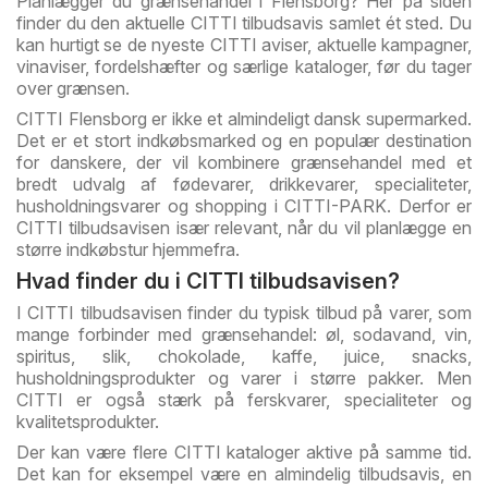
Planlægger du grænsehandel i Flensborg? Her på siden
finder du den aktuelle CITTI tilbudsavis samlet ét sted. Du
kan hurtigt se de nyeste CITTI aviser, aktuelle kampagner,
vinaviser, fordelshæfter og særlige kataloger, før du tager
over grænsen.
CITTI Flensborg er ikke et almindeligt dansk supermarked.
Det er et stort indkøbsmarked og en populær destination
for danskere, der vil kombinere grænsehandel med et
bredt udvalg af fødevarer, drikkevarer, specialiteter,
husholdningsvarer og shopping i CITTI-PARK. Derfor er
CITTI tilbudsavisen især relevant, når du vil planlægge en
større indkøbstur hjemmefra.
Hvad finder du i CITTI tilbudsavisen?
I CITTI tilbudsavisen finder du typisk tilbud på varer, som
mange forbinder med grænsehandel: øl, sodavand, vin,
spiritus, slik, chokolade, kaffe, juice, snacks,
husholdningsprodukter og varer i større pakker. Men
CITTI er også stærk på ferskvarer, specialiteter og
kvalitetsprodukter.
Der kan være flere CITTI kataloger aktive på samme tid.
Det kan for eksempel være en almindelig tilbudsavis, en