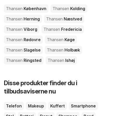
Thansen
København
Thansen
Kolding
Thansen
Herning
Thansen
Næstved
Thansen
Viborg
Thansen
Fredericia
Thansen
Rødovre
Thansen
Køge
Thansen
Slagelse
Thansen
Holbæk
Thansen
Ringsted
Thansen
Ishøj
Disse produkter finder du i
tilbudsaviserne nu
Telefon
Makeup
Kuffert
Smartphone