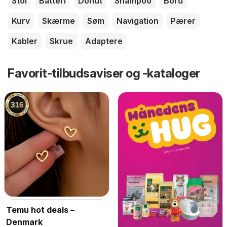
Stol
Batteri
Donut
Shampoo
Bord
Kurv
Skærme
Søm
Navigation
Pærer
Kabler
Skrue
Adaptere
Favorit-tilbudsaviser og -kataloger
Temu hot deals –
Denmark