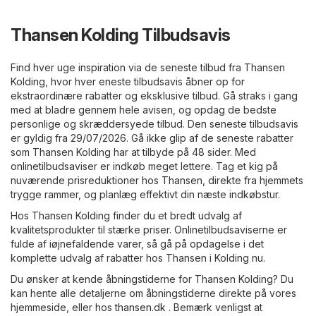
Thansen Kolding Tilbudsavis
Find hver uge inspiration via de seneste tilbud fra Thansen
Kolding, hvor hver eneste tilbudsavis åbner op for
ekstraordinære rabatter og eksklusive tilbud. Gå straks i gang
med at bladre gennem hele avisen, og opdag de bedste
personlige og skræddersyede tilbud. Den seneste tilbudsavis
er gyldig fra 29/07/2026. Gå ikke glip af de seneste rabatter
som Thansen Kolding har at tilbyde på 48 sider. Med
onlinetilbudsaviser er indkøb meget lettere. Tag et kig på
nuværende prisreduktioner hos Thansen, direkte fra hjemmets
trygge rammer, og planlæg effektivt din næste indkøbstur.
Hos Thansen Kolding finder du et bredt udvalg af
kvalitetsprodukter til stærke priser. Onlinetilbudsaviserne er
fulde af iøjnefaldende varer, så gå på opdagelse i det
komplette udvalg af rabatter hos Thansen i Kolding nu.
Du ønsker at kende åbningstiderne for Thansen Kolding? Du
kan hente alle detaljerne om åbningstiderne direkte på vores
hjemmeside, eller hos
thansen.dk
. Bemærk venligst at