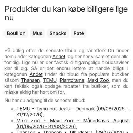
Produkter du kan købe billigere lige
nu
Bouillon
Mus
Snacks
Paté
På udkig efter de seneste tilbud og rabatter? Du finder
dem under kategorien
Andet
, og her har vi samlet dem alle
for dig. Lige nu er der faktisk 4 tilgængelige tilbudsaviser
klar til dig. Så er det endnu lettere at handle billigt! I
kategorien
Andet
finder du tilbud fra populære butikker
såsom
Thansen
,
TEMU
,
Plantorama
,
Maxi Zoo
, men du
kan faktisk også opdage rabatter fra butikker, som du
måske aldrig har hørt om før.
Nu har du adgang til de seneste tilbud:
TEMU - Temu hot deals – Denmark (09/08/2026 -
31/12/2026)
,
Maxi Zoo - Maxi Zoo - Månedsavis August
(01/08/2026 - 31/08/2026)
,
Thansen - Thansen - Tilbudsavis (29/07/2026 -