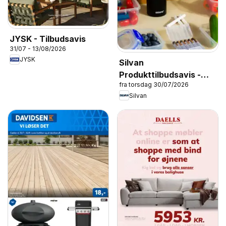
JYSK - Tilbudsavis
31/07 - 13/08/2026
JYSK
Silvan
Produkttilbudsavis -
fra torsdag 30/07/2026
Skolestart
Silvan