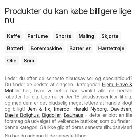
Produkter du kan købe billigere lige
nu
Kaffe
Parfume
Shorts
Maling
Skjorte
Batteri
Boremaskine
Batterier
Hættetrøje
Olie
Søm
Leder du efter de seneste tilbudsaviser og specialtilbud?
Du finder de bedste af slagsen i kategorien
Hjem, Have &
Møbler
her, hvor vi netop har samlet alle de bedste
rabatter for dig. Lige nu er der 16 tilbudsaviser klar til dig,
og med dem er det pludselig meget lettere at handle klogt
og billigt!
Jem & fix
,
Imerco
,
Harald Nyborg
,
Davidsen
,
Daells Bolighus
,
Bigdollar
,
Bauhaus
- dette er blot en lille
forsmag på udvalget af velkendte butikker, som du finder i
denne kategori. Gå ikke glip af deres seneste tilbudsaviser!
Nu har du adgang til de seneste tilbud: