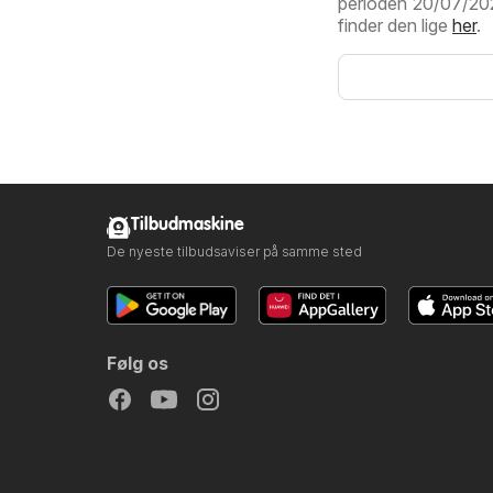
perioden 20/07/2026
finder den lige
her
.
Tilbudmaskine
De nyeste tilbudsaviser på samme sted
Følg os