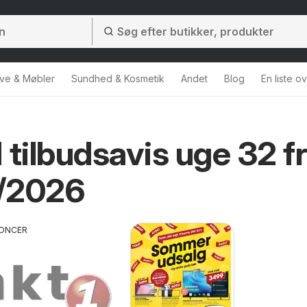
ve & Møbler
Sundhed & Kosmetik
Andet
Blog
En liste o
 tilbudsavis uge 32 f
/2026
ONCER