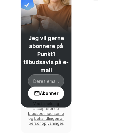
Jeg vil gerne
abonnere på
Punkt1
tilbudsavis på e-
mail
Abonner
Ved tilmelding
accepterer du
brugsbetingelserne
og
behandlingen af
personoplysninger
.