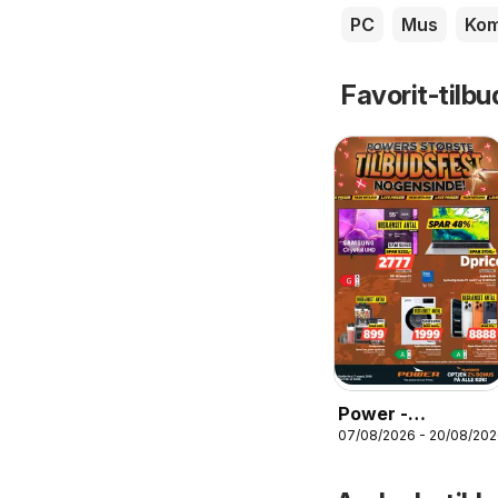
PC
Mus
Kom
Favorit-tilbu
Power -
07/08/2026 - 20/08/20
Tilbudsfest