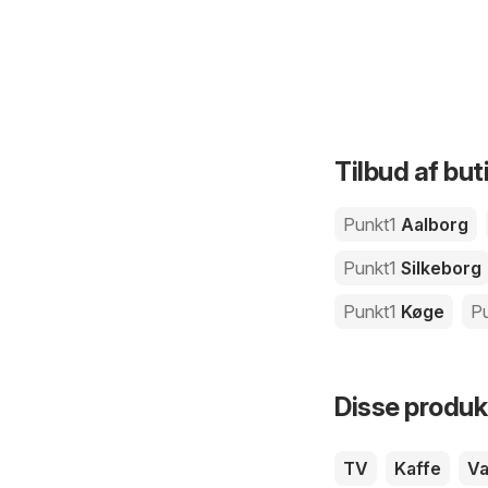
Tilbud af but
Punkt1
Aalborg
Punkt1
Silkeborg
Punkt1
Køge
P
Disse produkt
TV
Kaffe
Va