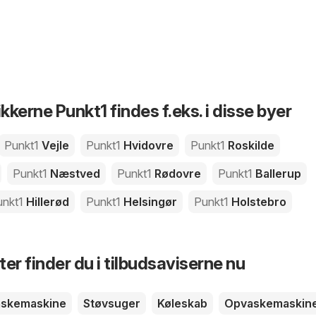
ikkerne Punkt1 findes f.eks. i disse byer
Punkt1
Vejle
Punkt1
Hvidovre
Punkt1
Roskilde
Punkt1
Næstved
Punkt1
Rødovre
Punkt1
Ballerup
unkt1
Hillerød
Punkt1
Helsingør
Punkt1
Holstebro
er finder du i tilbudsaviserne nu
skemaskine
Støvsuger
Køleskab
Opvaskemaskin