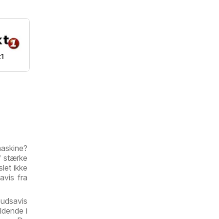
t1
maskine?
f stærke
let ikke
avis fra
budsavis
ldende i