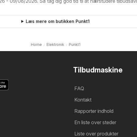
 - 09/08/2026. Så tag dig god tid til at nærstudere tilbudsav
Læs mere om butikken Punkt1
Home
Elektronik
Punkt1
Tilbudmaskine
FAQ
Kontakt
Rapporter indhold
En liste over steder
Liste over produkter