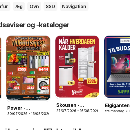
fur
Æg
Ovn
SSD
Navigation
dsaviser og -kataloger
Skousen -
Elgiganten
Power -
27/07/2026 - 16/08/2026
fra mandag 2
Tilbudsavis
Tilbudsavi
26
30/07/2026 - 13/08/2026
Tilbudsavis