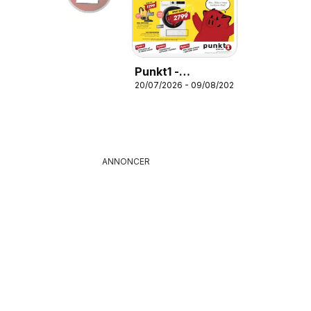
Punkt1 -
20/07/2026 - 09/08/2026
Tilbudsavis
ANNONCER