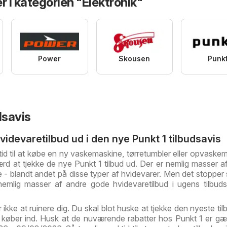
r i kategorien "Elektronik"
Power
Skousen
Punk
dsavis
videvaretilbud ud i den nye Punkt 1 tilbudsavis
tid til at købe en ny vaskemaskine, tørretumbler eller opvaske
d at tjekke de nye Punkt 1 tilbud ud. Der er nemlig masser a
e - blandt andet på disse typer af hvidevarer. Men det stopper s
 nemlig masser af andre gode hvidevaretilbud i ugens tilbuds
ikke at ruinere dig. Du skal blot huske at tjekke den nyeste til
 køber ind. Husk at de nuværende rabatter hos Punkt 1 er gæ