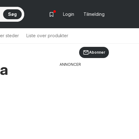
Søg
Login
Tilmelding
ver steder
Liste over produkter
Abonner
ra
ANNONCER