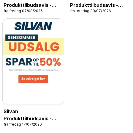
Produkttilbudsavis -
Produkttilbudsavis -
fra fredag 07/08/2026
fra torsdag 30/07/2026
Cykler
Skolestart
Silvan
Produkttilbudsavis -
fra fredag 17/07/2026
Sensommerudsalg