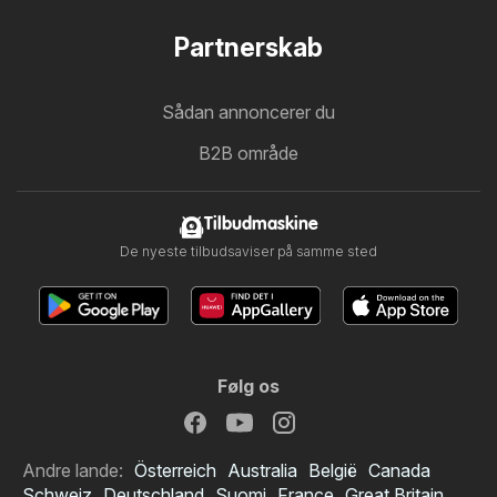
Partnerskab
Sådan annoncerer du
B2B område
Tilbudmaskine
De nyeste tilbudsaviser på samme sted
Følg os
Andre lande:
Österreich
Australia
België
Canada
Schweiz
Deutschland
Suomi
France
Great Britain