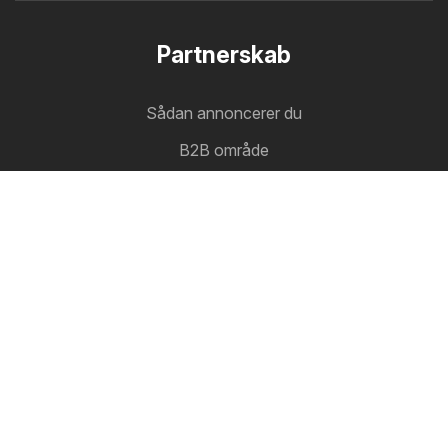
Partnerskab
Sådan annoncerer du
Davidsen tilbudsavis
B2B område
Tilbudmaskine
De nyeste tilbudsaviser på samme sted
Følg os
Andre lande:
Österreich
Australia
België
Canada