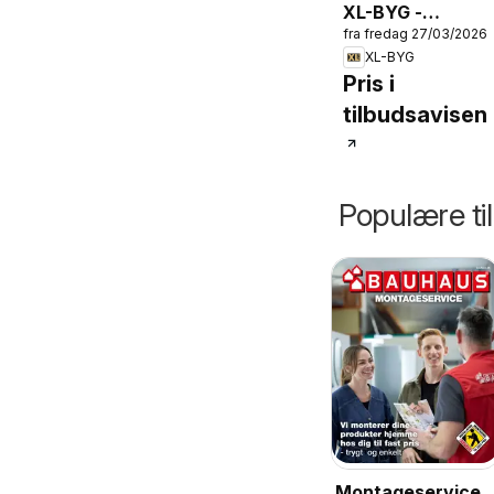
XL-BYG -
fra fredag 27/03/2026
Havemøbler
XL-BYG
2026
Pris i
tilbudsavisen
Populære ti
Montageservice