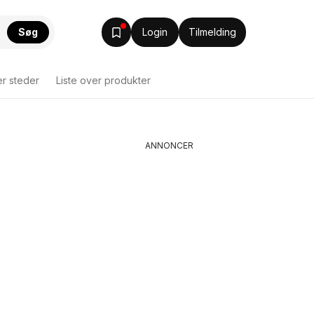
Søg
Login
Tilmelding
er steder
Liste over produkter
ANNONCER