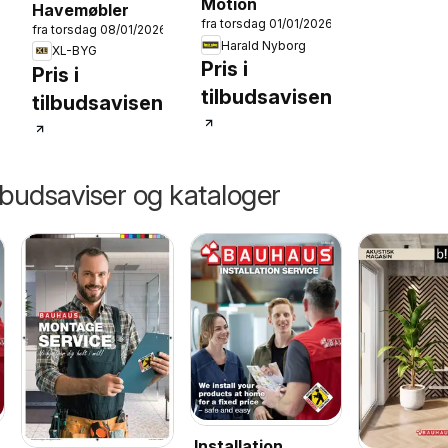
Motion
Havemøbler
fra torsdag 01/01/2026
fra torsdag 08/01/2026
Harald Nyborg
XL-BYG
Pris i
Pris i
tilbudsavisen
tilbudsavisen
lbudsaviser og kataloger
Installation