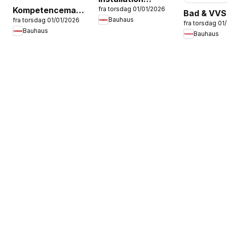
Kompetencemagasin
fra torsdag 01/01/2026
Service -
Bad & VVS
Bauhaus
fra torsdag 01/01/2026
Montageservice
ENGLISH
fra torsdag 01
Bauhaus
Bauhaus