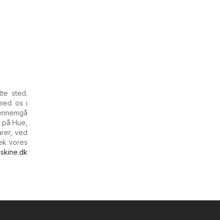
te sted.
med os i
Gennemgå
r på Hue,
arer, ved
ek vores
skine.dk