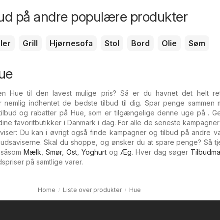
bud på andre populære produkter
ler
Grill
Hjørnesofa
Stol
Bord
Olie
Søm
ue
n Hue til den lavest mulige pris? Så er du havnet det helt ret
 nemlig indhentet de bedste tilbud til dig. Spar penge sammen 
l tilbud og rabatter på Hue, som er tilgængelige denne uge på . 
e dine favoritbutikker i Danmark i dag. For alle de seneste kampagne
saviser: Du kan i øvrigt også finde kampagner og tilbud på andre v
budsaviserne. Skal du shoppe, og ønsker du at spare penge? Så tj
r såsom
Mælk
,
Smør
,
Ost
,
Yoghurt
og
Æg
. Hver dag søger
Tilbudma
dspriser på samtlige varer.
Home
Liste over produkter
Hue