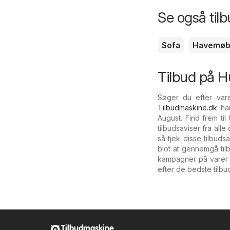
Se også til
Sofa
Havemøb
Tilbud på H
Søger du efter vare
Tilbudmaskine.dk
har
August. Find frem ti
tilbudsaviser fra all
så tjek disse tilbud
blot at gennemgå til
kampagner på vare
efter de bedste tilbu
Tilbudmaskine