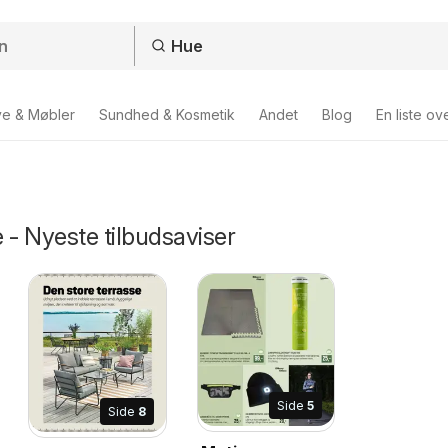
ve & Møbler
Sundhed & Kosmetik
Andet
Blog
En liste ov
 - Nyeste tilbudsaviser
Side
5
Side
8