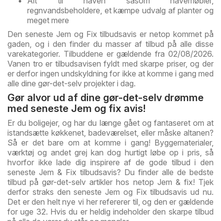
Alt til haven såsom havemøbler,
regnvandsbeholdere, et kæmpe udvalg af planter og
meget mere
Den seneste Jem og Fix tilbudsavis er netop kommet på
gaden, og i den finder du masser af tilbud på alle disse
varekategorier. Tilbuddene er gældende fra 02/08/2026.
Vanen tro er tilbudsavisen fyldt med skarpe priser, og der
er derfor ingen undskyldning for ikke at komme i gang med
alle dine gør-det-selv projekter i dag.
Gør alvor ud af dine gør-det-selv drømme
med seneste Jem og fix avis!
Er du boligejer, og har du længe gået og fantaseret om at
istandsætte køkkenet, badeværelset, eller måske altanen?
Så er det bare om at komme i gang! Byggematerialer,
værktøj og andet grej kan dog hurtigt løbe op i pris, så
hvorfor ikke lade dig inspirere af de gode tilbud i den
seneste Jem & Fix tilbudsavis? Du finder alle de bedste
tilbud på gør-det-selv artikler hos netop Jem & fix! Tjek
derfor straks den seneste Jem og Fix tilbudsavis ud nu.
Det er den helt nye vi her refererer til, og den er gældende
for uge 32. Hvis du er heldig indeholder den skarpe tilbud