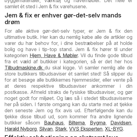
byggematerialer, værktøj og havemøbler. Det hele er
samlet ét sted i Jem & fix varehusene.
Jem & fix er enhver gør-det-selv mands
drøm
For alle aktive gør-det-selv typer, er Jem & fix den
ultimative butik. Her kan du nemlig købe alle de artikler og
varer du har behov for, i dine bestræbelser på at holde
bolig og have i tip-top stand. Jem & fix hører til under
kategorien
Hjem, Have & Møbler
. Vil du finde gode tilbud
fra et væld af butikker i kategorien, så er det her hos
Tilbudmaskine.dk
du skal kigge. Vi samler nemlig alle de
store butikkers tilbudsaviser ét samlet sted! Så slipper du
for at besøge alle butikkernes hjemmesider, eller vente på
at deres respektive tilbudsaviser ankommer i din
postkasse. Afmeld straks de fysiske tilbudsaviser, og gør
noget godt for miljøet. Og læs så i stedet tilbudsaviserne
her på siden. I første omgang kan du starte med at tjekke
den seneste Jem og fix avis ud. Efterfølgende kan du
tjekke disse tilbud ud, som kommer fra andre lignende
butikker såsom
Bauhaus
,
Biltema
,
Bygma
,
Davidsen
,
Harald Nyborg
,
Silvan
,
Stark
,
VVS Eksperten
,
XL-BYG
.