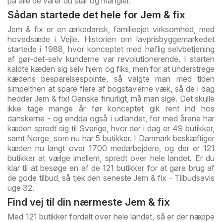
på alle de varer du står og mangler.
Sådan startede det hele for Jem & fix
Jem & fix er en ærkedansk, familieejet virksomhed, med
hovedsæde i Vejle. Historien om lavprisbyggemarkedet
startede i 1988, hvor konceptet med høflig selvbetjening
af gør-det-selv kunderne var revolutionerende. I starten
kaldte kæden sig selv hjem og fiks, men for at understrege
kædens besparelsespointe, så valgte man med tiden
simpelthen at spare flere af bogstaverne væk, så de i dag
hedder Jem & fix! Ganske finurligt, må man sige. Det skulle
ikke tage mange år før konceptet gik rent ind hos
danskerne - og endda også i udlandet, for med årene har
kæden spredt sig til Sverige, hvor der i dag er 49 butikker,
samt Norge, som nu har 5 butikker. I Danmark beskæftiger
kæden nu langt over 1700 medarbejdere, og der er 121
butikker at vælge imellem, spredt over hele landet. Er du
klar til at besøge en af de 121 butikker for at gøre brug af
de gode tilbud, så tjek den seneste Jem & fix - Tilbudsavis
uge 32.
Find vej til din nærmeste Jem & fix
Med 121 butikker fordelt over hele landet, så er der næppe