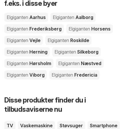
f.eks. i disse byer
Elgiganten
Aarhus
Elgiganten
Aalborg
Elgiganten
Frederiksberg
Elgiganten
Horsens
Elgiganten
Vejle
Elgiganten
Roskilde
Elgiganten
Herning
Elgiganten
Silkeborg
Elgiganten
Hørsholm
Elgiganten
Næstved
Elgiganten
Viborg
Elgiganten
Fredericia
Disse produkter finder du i
tilbudsaviserne nu
TV
Vaskemaskine
Støvsuger
Smartphone