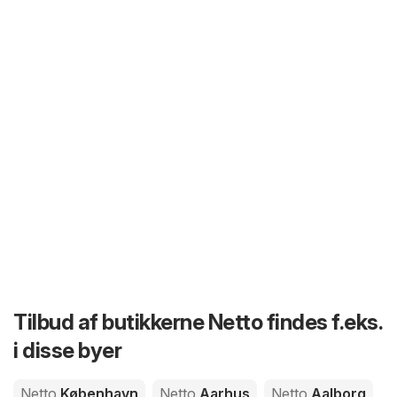
Tilbud af butikkerne Netto findes f.eks.
i disse byer
Netto
København
Netto
Aarhus
Netto
Aalborg