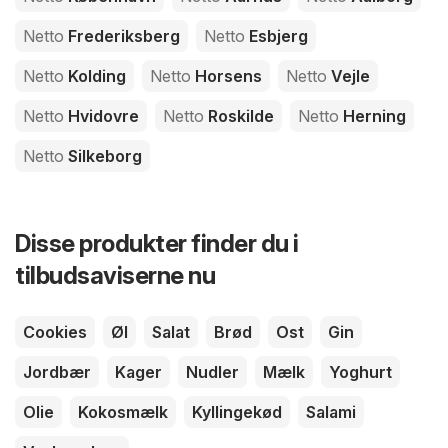
Netto
Frederiksberg
Netto
Esbjerg
Netto
Kolding
Netto
Horsens
Netto
Vejle
Netto
Hvidovre
Netto
Roskilde
Netto
Herning
Netto
Silkeborg
Disse produkter finder du i
tilbudsaviserne nu
Cookies
Øl
Salat
Brød
Ost
Gin
Jordbær
Kager
Nudler
Mælk
Yoghurt
Olie
Kokosmælk
Kyllingekød
Salami