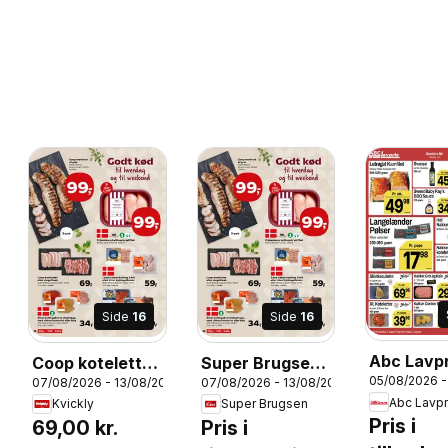
Side
16
Side
16
Abc Lavpr
Coop koteletter
Super Brugsen -
05/08/2026 -
07/08/2026 - 13/08/2026
07/08/2026 - 13/08/2026
Tilbudsav
eller
Tilbudsavis uge
26
Abc Lavpr
Kvickly
Super Brugsen
stegeflæsk,
32
Pris i
69,00 kr.
Pris i
900-1000 g. Kg-