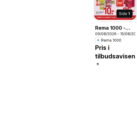
Side
1
Rema 1000 -
09/08/2026 - 15/08/20
Tilbudsavis uge
Rema 1000
33
Pris i
tilbudsavisen