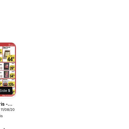
Side
5
is -
 11/08/2026
is
is