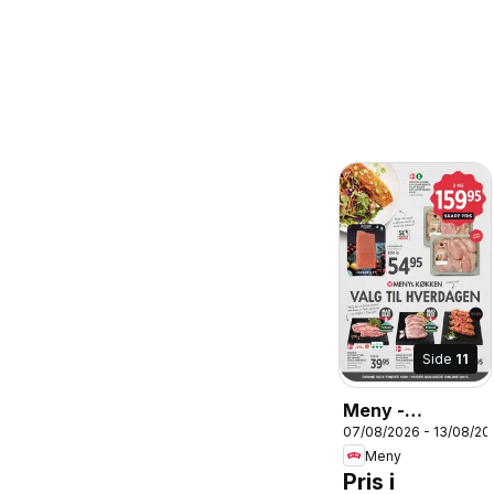
Side
11
Meny -
07/08/2026 - 13/08/20
Tilbudsavis uge
Meny
33
Pris i