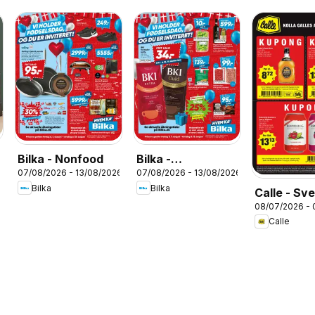
Bilka - Nonfood
Bilka -
07/08/2026 - 13/08/2026
07/08/2026 - 13/08/2026
Tilbudsavis uge
Bilka
Bilka
Calle - Sv
33
08/07/2026 - 
kupontilbu
Calle