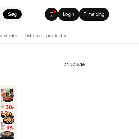
Søg
Login
Tilmelding
er steder
Liste over produkter
ANNONCER