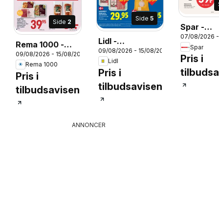
Side
5
Side
2
Spar -
07/08/2026 -
Tilbudsav
Lidl -
Rema 1000 -
Spar
33
09/08/2026 - 15/08/2026
Tilbudsavis
26
09/08/2026 - 15/08/2026
Tilbudsavis uge
Pris i
Lidl
Rema 1000
33
tilbuds
Pris i
Pris i
tilbudsavisen
tilbudsavisen
ANNONCER