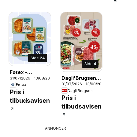
Side
24
Side
4
Føtex -
Dagli'Brugsen -
31/07/2026 - 13/08/2026
Tilbudsavis uge
31/07/2026 - 13/08/2026
Tilbudsavis uge
Føtex
32 - 33
Dagli'Brugsen
Pris i
31-32
Pris i
026
tilbudsavisen
tilbudsavisen
ANNONCER