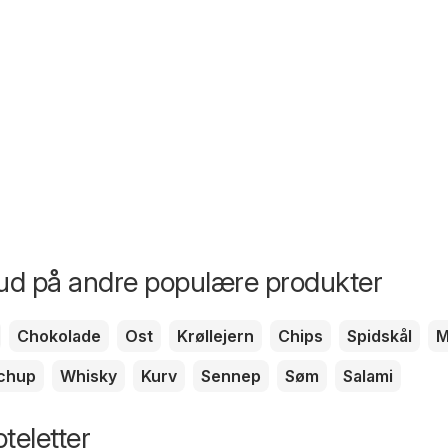
bud på andre populære produkter
Chokolade
Ost
Krøllejern
Chips
Spidskål
M
chup
Whisky
Kurv
Sennep
Søm
Salami
teletter