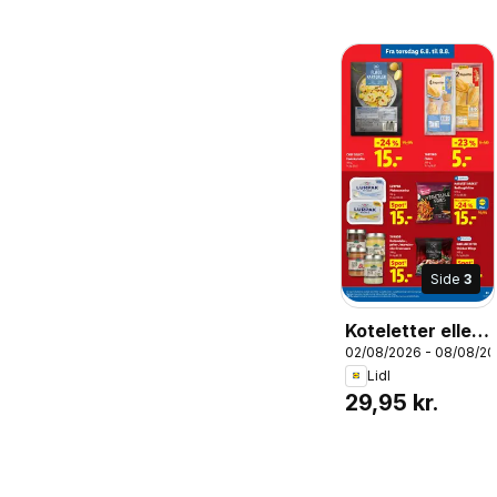
Side
3
Koteletter eller
02/08/2026 - 08/08/2
stegeflæsk i
Lidl
skiver,
29,95 kr.
Koteletter eller
stegeflæsk i
skiver 400 g.