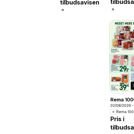
tilbuds
tilbudsavisen
pris maks.
76,67. Frit valg.
1 pakke.
Rema 100
02/08/2026 
Tilbudsav
Rema 100
32
Pris i
tilbuds