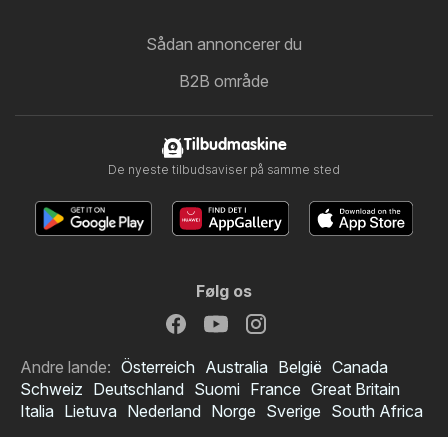
Sådan annoncerer du
B2B område
Tilbudmaskine
De nyeste tilbudsaviser på samme sted
Følg os
Andre lande:
Österreich
Australia
België
Canada
Schweiz
Deutschland
Suomi
France
Great Britain
Stark tilbudsavis
Italia
Lietuva
Nederland
Norge
Sverige
South Africa