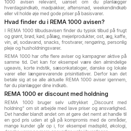
1000 avisen relevant, uanset om du planlægger
hverdagsindkøb, madpakker, aftensmad, weekendindkøb
eller vil holde øje med gode priser på basisvarer.
Hvad finder du i REMA 1000 avisen?
I REMA 1000 tilbudsavisen finder du typisk tilbud på frugt
og grønt, brød, kød, pålæg, mejeriprodukter, ost, æg, kaffe,
vin, øl, sodavand, snacks, frostvarer, rengøring, personlig
pleje og husholdningsvarer.
REMA 1000 har ofte flere aviser og kampagner aktive på
samme tid. Det kan for eksempel være den almindelige
ugeavis, korte indstik, sæsonkataloger, danske og lokale
varer eller længerevarende prisinitiativer. Derfor kan det
betale sig at se alle aktuelle REMA 1000 aviser igennem,
før du planlægger dine indkøb.
REMA 1000 er discount med holdning
REMA 1000 bruger selv udtrykket „Discount med
holdning“ om sit arbejde med lave priser og ansvarlighed.
Det handler blandt andet om at gøre det nemt at handle til
en god pris uden at gå på kompromis med de områder,
mange kunder går op i, for eksempel madspild, økologi,