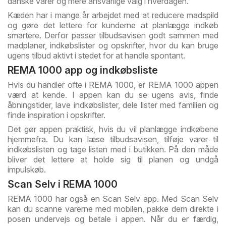
danske varer og mere ansvarlige valg i hverdagen.
Kæden har i mange år arbejdet med at reducere madspild
og gøre det lettere for kunderne at planlægge indkøb
smartere. Derfor passer tilbudsavisen godt sammen med
madplaner, indkøbslister og opskrifter, hvor du kan bruge
ugens tilbud aktivt i stedet for at handle spontant.
REMA 1000 app og indkøbsliste
Hvis du handler ofte i REMA 1000, er REMA 1000 appen
værd at kende. I appen kan du se ugens avis, finde
åbningstider, lave indkøbslister, dele lister med familien og
finde inspiration i opskrifter.
Det gør appen praktisk, hvis du vil planlægge indkøbene
hjemmefra. Du kan læse tilbudsavisen, tilføje varer til
indkøbslisten og tage listen med i butikken. På den måde
bliver det lettere at holde sig til planen og undgå
impulskøb.
Scan Selv i REMA 1000
REMA 1000 har også en Scan Selv app. Med Scan Selv
kan du scanne varerne med mobilen, pakke dem direkte i
posen undervejs og betale i appen. Når du er færdig,