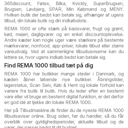
365discount, Føtex, Bilka, Kvickly, SuperBrugsen,
Brugsen, Løvbjerg, SPAR, Min Købmand og MENY.
Hvilken butik der bedst kan betale sig, afhænger af ugens
tilbud, din lokale butik og din indkøbsliste.
REMA 1000 er ofte stærk på basisvarer, frugt og grønt,
kød, mejeri, dagligvarer og en enkel discountoplevelse.
Andre kæder kan nogle uger være stærkere på bestemte
mærkevarer, nonfood, app-priser, lokale tilbud eller større
vareudvalg. Ved at sammenligne tilbudsaviserne kan du
lettere se, hvor ugens indkøb bedst kan betale sig.
Find REMA 1000 tilbud tæt på dig
REMA 1000 har butikker mange steder i Danmark, og
kæden åbner løbende nye butikker. Åbningstider,
lagerstatus, Scan Selv, Køb & Hent og lokale forhold kan
variere fra butik til butik. Hvis du leder efter en bestemt
vare eller vil bruge en bestemt digital funktion, er det derfor
en god idé at tjekke din lokale REMA 1000.
Her på Tilbudmaskine.dk finder du de nyeste REMA 1000
tilbudsaviser online. Brug siden, før du handler, så du får
overblik over gyldighedsperioder, aktuelle tilbud og de
varer, der passer bedst til dit budget.