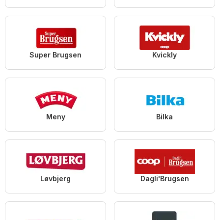
Super Brugsen
Kvickly
Meny
Bilka
Løvbjerg
Dagli'Brugsen