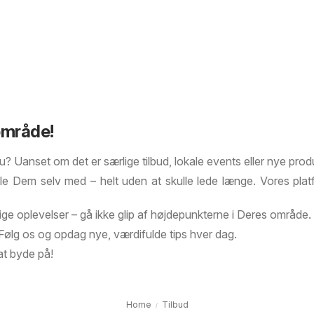
område!
u? Uanset om det er særlige tilbud, lokale events eller nye prod
rkæle Dem selv med – helt uden at skulle lede længe. Vores pl
lige oplevelser – gå ikke glip af højdepunkterne i Deres område.
em. Følg os og opdag nye, værdifulde tips hver dag.
at byde på!
Home
Tilbud