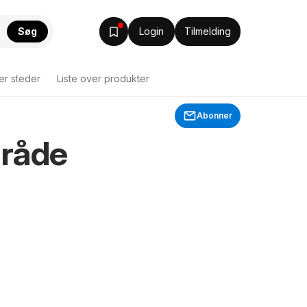
Søg
Login
Tilmelding
ver steder
Liste over produkter
Abonner
mråde