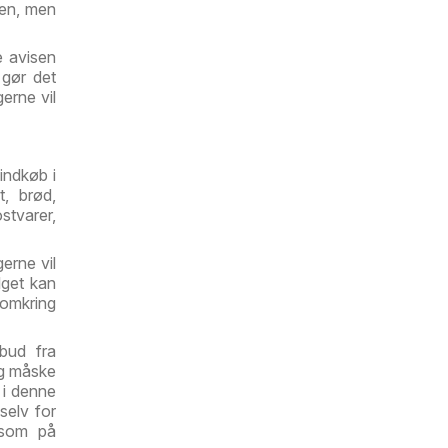
sen, men
e avisen
 gør det
erne vil
indkøb i
t, brød,
stvarer,
erne vil
lget kan
t omkring
lbud fra
Og måske
 i denne
selv for
ksom på