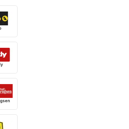
o
ly
ugsen