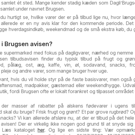
s samlet ét sted. Mange kender stadig kæden som Dagli’Brug
u samlet under navnet Brugsen.
 du hurtigt se, hvilke varer der er på tilbud lige nu, hvor læng
allerede er en ny avis klar for den kommende periode. Det
gge hverdagsindkøb, weekendmad og de små ekstra køb, du g
 i Brugsen avisen?
ale supermarked med fokus på dagligvarer, nærhed og nemme 
en tilbudsavisen finder du typisk tilbud på frugt og grøn
ød, pålæg, ost, æg, kaffe, vin, øl, sodavand, snacks, fro
g pleje og andre varer, som mange bruger hver uge.
vant, hvis du vil holde styr på de faste basisvarer, men også g
til aftensmad, madpakker, gæstemad eller weekendhygge. Udva
l butik, fordi Brugsen ofte er lokalt forankret og tilpasset område
r der masser af rabatter på alskens fødevarer i ugens ti
 skal du bruge? Frisk frugt og grønt? Et par grove rugbrød? 
snacks? Vi kan allerede afsløre nu, at der er tilbud på det hele
avisen! Der er virkelig ikke nogen god grund til at snyde sig 
d. Læs kataloget
her
. Og lige en sidste ting: Vær opmær