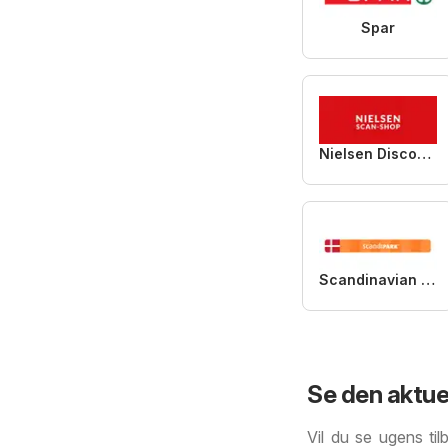
Spar
Nielsen Discount
Scandinavian Park
Se den aktuel
Vil du se ugens til