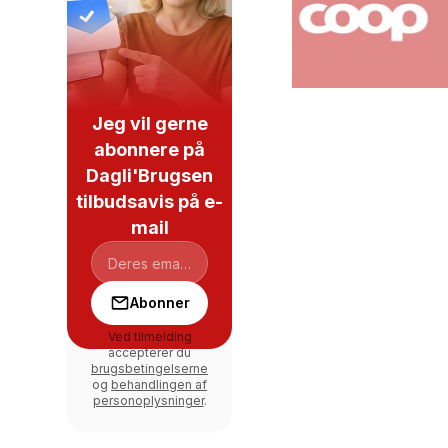
Jeg vil gerne
abonnere på
Dagli'Brugsen
tilbudsavis på e-
mail
Abonner
Ved tilmelding
accepterer du
brugsbetingelserne
og
behandlingen af
personoplysninger
.