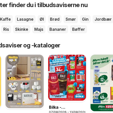
er finder du i tilbudsaviserne nu
Kaffe
Lasagne
Øl
Brød
Smør
Gin
Jordbær
Ris
Skinke
Majs
Bananer
Bøffer
dsaviser og -kataloger
Bilka -
07/08/2026 - 13/08/2026