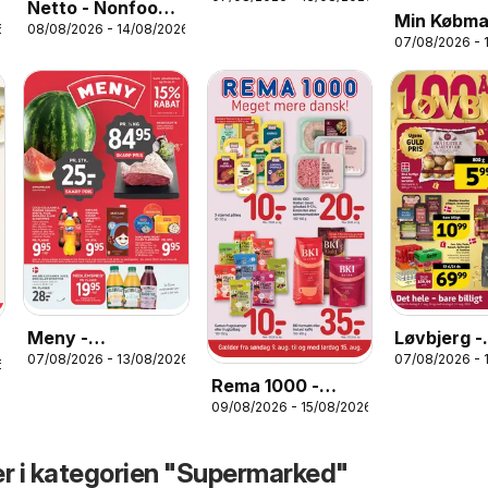
Tilbudsavis uge
Netto - Nonfood
Min Købma
33
6
08/08/2026 - 14/08/2026
uge 33
07/08/2026 - 
Tilbudsavi
33
Meny -
Løvbjerg -
07/08/2026 - 13/08/2026
07/08/2026 - 
Tilbudsavis uge
Tilbudsavi
6
Rema 1000 -
33
33
09/08/2026 - 15/08/2026
Tilbudsavis uge
33
er i kategorien "Supermarked"