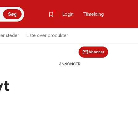
Søg
Login
Tilmelding
ver steder
Liste over produkter
Abonner
ANNONCER
yt