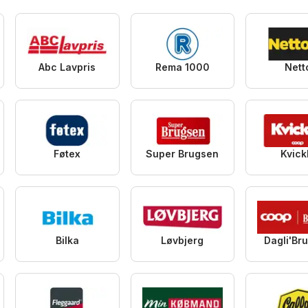
Abc Lavpris
Rema 1000
Nett
Føtex
Super Brugsen
Kvick
Bilka
Løvbjerg
Dagli'Br