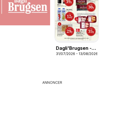
Dagli'Brugsen -
31/07/2026 - 13/08/2026
Tilbudsavis uge
31-32
ANNONCER