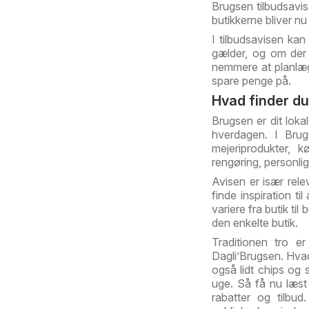
Brugsen tilbudsavi
butikkerne bliver n
I tilbudsavisen kan
gælder, og om der 
nemmere at planlæ
spare penge på.
Hvad finder du
Brugsen er dit lok
hverdagen. I Brugs
mejeriprodukter, k
rengøring, personli
Avisen er især rele
finde inspiration 
variere fra butik ti
den enkelte butik.
Traditionen tro e
Dagli’Brugsen. Hvad
også lidt chips og 
uge. Så få nu læst 
rabatter og tilbu