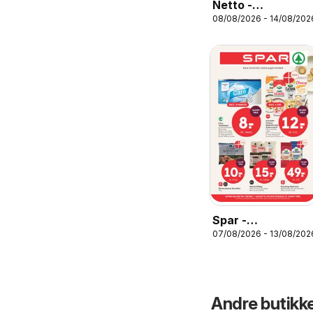
Netto -
08/08/2026 - 14/08/202
Tilbudsavis uge
33
Spar -
07/08/2026 - 13/08/202
Tilbudsavis uge
33
Andre butikk