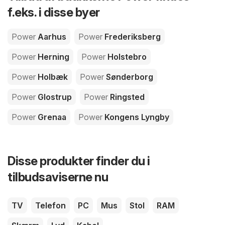
f.eks. i disse byer
Power
Aarhus
Power
Frederiksberg
Power
Herning
Power
Holstebro
Power
Holbæk
Power
Sønderborg
Power
Glostrup
Power
Ringsted
Power
Grenaa
Power
Kongens Lyngby
Disse produkter finder du i
tilbudsaviserne nu
TV
Telefon
PC
Mus
Stol
RAM