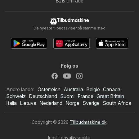
B2B område
Tilbudmaskine
De nyeste tilbudsaviser på samme sted
Følg os
Andre lande:
Österreich
Australia
België
Canada
Schweiz
Deutschland
Suomi
France
Great Britain
Italia
Lietuva
Nederland
Norge
Sverige
South Africa
Copyright © 2026
Tillbudmaskine.dk
.
Indstil privatlivspolitik