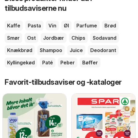
tilbudsaviserne nu
Kaffe
Pasta
Vin
Øl
Parfume
Brød
Smør
Ost
Jordbær
Chips
Sodavand
Knækbrød
Shampoo
Juice
Deodorant
Kyllingekød
Paté
Peber
Bøffer
Favorit-tilbudsaviser og -kataloger