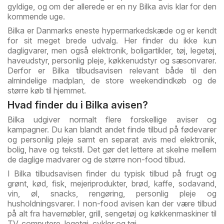
gyldige, og om der allerede er en ny Bilka avis klar for den
kommende uge.
Bilka er Danmarks eneste hypermarkedskæde og er kendt
for sit meget brede udvalg. Her finder du ikke kun
dagligvarer, men også elektronik, boligartikler, tøj, legetøj,
haveudstyr, personlig pleje, køkkenudstyr og sæsonvarer.
Derfor er Bilka tilbudsavisen relevant både til den
almindelige madplan, de store weekendindkøb og de
større køb til hjemmet.
Hvad finder du i Bilka avisen?
Bilka udgiver normalt flere forskellige aviser og
kampagner. Du kan blandt andet finde tilbud på fødevarer
og personlig pleje samt en separat avis med elektronik,
bolig, have og tekstil. Det gør det lettere at skelne mellem
de daglige madvarer og de større non-food tilbud.
I Bilka tilbudsavisen finder du typisk tilbud på frugt og
grønt, kød, fisk, mejeriprodukter, brød, kaffe, sodavand,
vin, øl, snacks, rengøring, personlig pleje og
husholdningsvarer. I non-food avisen kan der være tilbud
på alt fra havemøbler, grill, sengetøj og køkkenmaskiner til
TV, computere, legetøj, cykler og tøj.