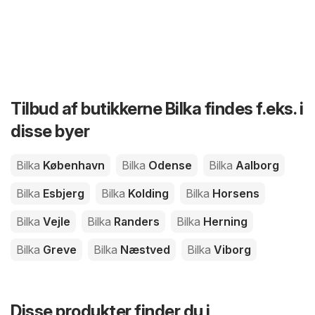
Tilbud af butikkerne Bilka findes f.eks. i
disse byer
Bilka
København
Bilka
Odense
Bilka
Aalborg
Bilka
Esbjerg
Bilka
Kolding
Bilka
Horsens
Bilka
Vejle
Bilka
Randers
Bilka
Herning
Bilka
Greve
Bilka
Næstved
Bilka
Viborg
Disse produkter finder du i