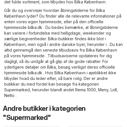
det fulde sortiment, som tilbydes hos Bilka København.
Går du og overvejer hvordan åbningstiderne for Bilka
København lyder? Du finder alle de relevante informationer på
enten vores egen hjemmeside, eller på den officielle
hjemmeside
bilka.dk
. Du bedes bemærke, at åbningstiderne
kan variere i forbindelse med helligdage, weekender og
særlige begivenheder. Bilka-butikker findes ikke blot i
København, men også i andre danske byer, herunder i . Du kan
altid gennemgå den seneste tilbudsavis fra Bilka København
på vores hjemmeside . Tilbudsaviserne opdateres for dig
dagligt, så du undgår at gå glip af de gode rabatter. For
yderligere detaljer om Bilka, besøg venligst deres officielle
hjemmeside
bilka.dk
. Hvis Bilka København i øjeblikket ikke
tilbyder hvad du leder efter, så bare rolig. Der er andre
butikker du med fordel kan besøge fra kategorien
Supermarked
, herunder blandt andet
Rema 1000
,
Meny
,
Lidl
,
Netto
.
Andre butikker i kategorien
"Supermarked"