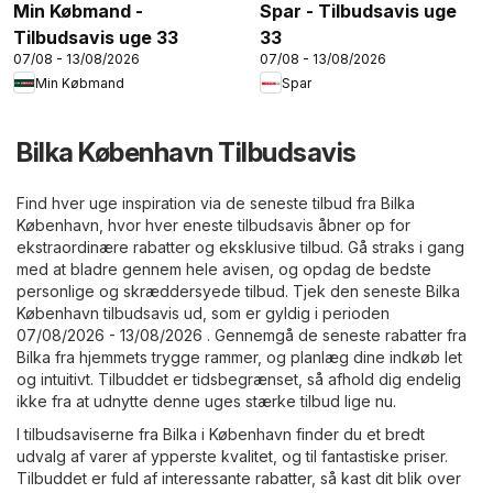
Min Købmand -
Spar - Tilbudsavis uge
Tilbudsavis uge 33
33
07/08 - 13/08/2026
07/08 - 13/08/2026
Min Købmand
Spar
Bilka København Tilbudsavis
Find hver uge inspiration via de seneste tilbud fra Bilka
København, hvor hver eneste tilbudsavis åbner op for
ekstraordinære rabatter og eksklusive tilbud. Gå straks i gang
med at bladre gennem hele avisen, og opdag de bedste
personlige og skræddersyede tilbud. Tjek den seneste Bilka
København tilbudsavis ud, som er gyldig i perioden
07/08/2026 - 13/08/2026 . Gennemgå de seneste rabatter fra
Bilka fra hjemmets trygge rammer, og planlæg dine indkøb let
og intuitivt. Tilbuddet er tidsbegrænset, så afhold dig endelig
ikke fra at udnytte denne uges stærke tilbud lige nu.
I tilbudsaviserne fra Bilka i København finder du et bredt
udvalg af varer af ypperste kvalitet, og til fantastiske priser.
Tilbuddet er fuld af interessante rabatter, så kast dit blik over