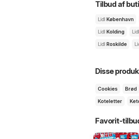
Tilbud af buti
Lidl
København
Lidl
Kolding
Lid
Lidl
Roskilde
Li
Disse produkt
Cookies
Brød
Koteletter
Ket
Favorit-tilbu