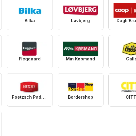
Bilka
Løvbjerg
Dagli'Br
Fleggaard
Min Købmand
Call
Poetzsch Padborg
Bordershop
CITT