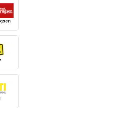
ugsen
e
I