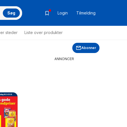
Søg
Login
Tilmelding
ver steder
Liste over produkter
Abonner
ANNONCER