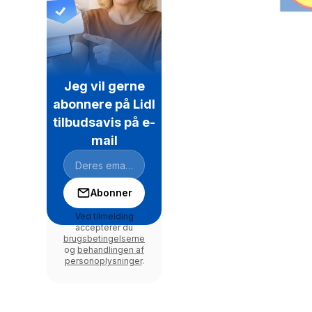
Jeg vil gerne
abonnere på Lidl
tilbudsavis på e-
mail
Abonner
Ved tilmelding
accepterer du
brugsbetingelserne
og
behandlingen af
personoplysninger
.