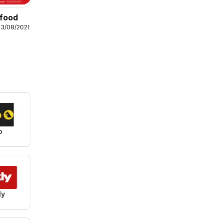
nfood
13/08/2026
o
ly