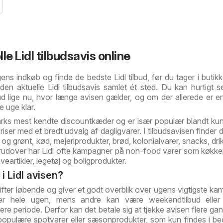
le Lidl tilbudsavis online
ens indkøb og finde de bedste Lidl tilbud, før du tager i butik
den aktuelle Lidl tilbudsavis samlet ét sted. Du kan hurtigt se
bud lige nu, hvor længe avisen gælder, og om der allerede er en
e uge klar.
arks mest kendte discountkæder og er især populær blandt kun
riser med et bredt udvalg af dagligvarer. I tilbudsavisen finder 
 og grønt, kød, mejeriprodukter, brød, kolonialvarer, snacks, dr
udover har Lidl ofte kampagner på non-food varer som køkke
aveartikler, legetøj og boligprodukter.
i Lidl avisen?
kifter løbende og giver et godt overblik over ugens vigtigste ka
er hele ugen, mens andre kan være weekendtilbud eller 
re periode. Derfor kan det betale sig at tjekke avisen flere gan
 populære spotvarer eller sæsonprodukter, som kun findes i b