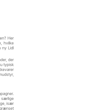
ken? Her
, hvilke
 ny Lidl
der, der
du typisk
ikkevarer
nudstyr,
mpagner.
særlige
ge, især
egrænset