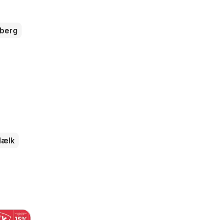
sberg
ælk