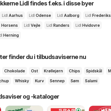
kkerne Lidl findes f.eks. i disse byer
Lidl
Aarhus
Lidl
Odense
Lidl
Aalborg
Lidl
Frederik
l
Horsens
Lidl
Vejle
Lidl
Randers
Lidl
Hvidovre
dl
Herning
er finder du i tilbudsaviserne nu
Chokolade
Ost
Krøllejern
Chips
Spidskål
M
chup
Whisky
Kurv
Sennep
Søm
Salami
dsaviser og -kataloger