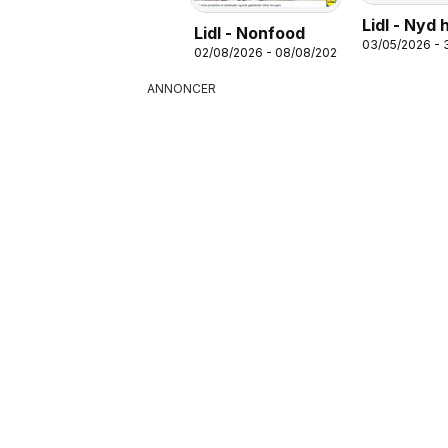
Lidl - Nyd 
Lidl - Nonfood
03/05/2026 - 
dag til fast
02/08/2026 - 08/08/2026
pris
ANNONCER