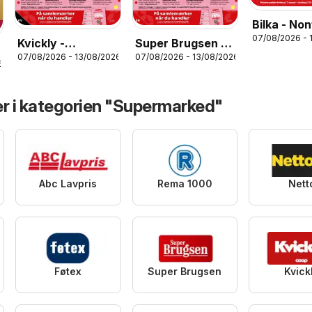
Bilka - No
07/08/2026 - 
Kvickly -
Super Brugsen -
07/08/2026 - 13/08/2026
07/08/2026 - 13/08/2026
Tilbudsavis uge
Tilbudsavis uge
6
32
32
er i kategorien "Supermarked"
Abc Lavpris
Rema 1000
Nett
Føtex
Super Brugsen
Kvick