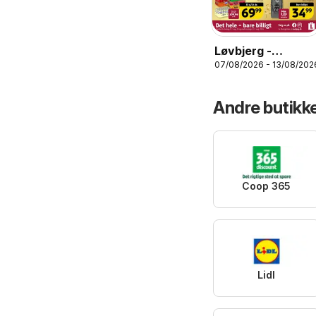
Løvbjerg -
07/08/2026 - 13/08/202
Tilbudsavis uge
33
Andre butikk
Coop 365
Lidl