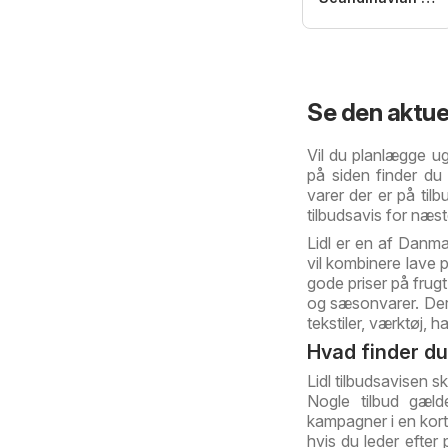
Se den aktuel
Vil du planlægge ug
på siden finder du 
varer der er på til
tilbudsavis for næst
Lidl er en af Danm
vil kombinere lave p
gode priser på frugt
og sæsonvarer. Der
tekstiler, værktøj, h
Hvad finder du 
Lidl tilbudsavisen s
Nogle tilbud gæld
kampagner i en korte
hvis du leder efter