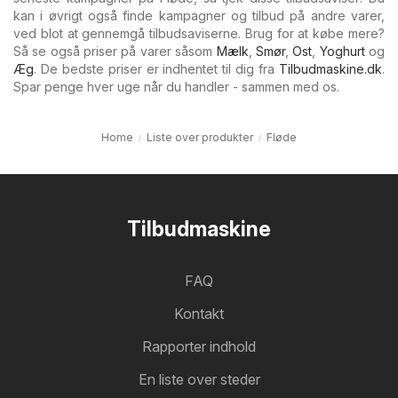
kan i øvrigt også finde kampagner og tilbud på andre varer,
ved blot at gennemgå tilbudsaviserne. Brug for at købe mere?
Så se også priser på varer såsom
Mælk
,
Smør
,
Ost
,
Yoghurt
og
Æg
. De bedste priser er indhentet til dig fra
Tilbudmaskine.dk
.
Spar penge hver uge når du handler - sammen med os.
Home
Liste over produkter
Fløde
Tilbudmaskine
FAQ
Kontakt
Rapporter indhold
En liste over steder