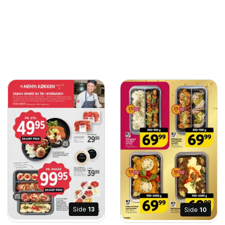
Side
13
Side
10