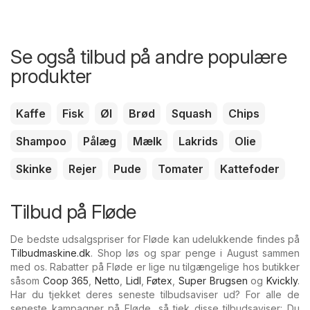
Se også tilbud på andre populære
produkter
Kaffe
Fisk
Øl
Brød
Squash
Chips
Shampoo
Pålæg
Mælk
Lakrids
Olie
Skinke
Rejer
Pude
Tomater
Kattefoder
Tilbud på Fløde
De bedste udsalgspriser for Fløde kan udelukkende findes på
Tilbudmaskine.dk
. Shop løs og spar penge i August sammen
med os. Rabatter på Fløde er lige nu tilgængelige hos butikker
såsom
Coop 365
,
Netto
,
Lidl
,
Føtex
,
Super Brugsen
og
Kvickly
.
Har du tjekket deres seneste tilbudsaviser ud? For alle de
seneste kampagner på Fløde, så tjek disse tilbudsaviser: Du