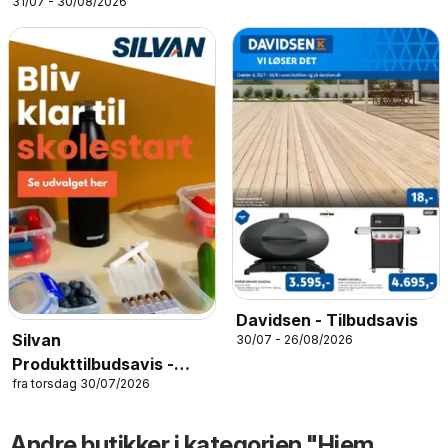
31/07 - 30/08/2026
Davidsen - Tilbudsavis
Silvan
30/07 - 26/08/2026
Produkttilbudsavis -
fra torsdag 30/07/2026
Skolestart
Andre butikker i kategorien "Hjem,