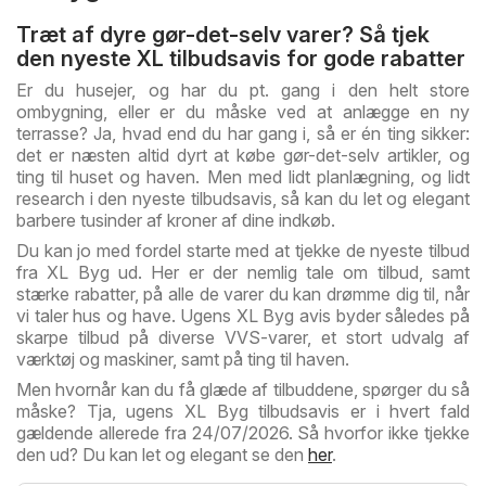
Træt af dyre gør-det-selv varer? Så tjek
den nyeste XL tilbudsavis for gode rabatter
Er du husejer, og har du pt. gang i den helt store
ombygning, eller er du måske ved at anlægge en ny
terrasse? Ja, hvad end du har gang i, så er én ting sikker:
det er næsten altid dyrt at købe gør-det-selv artikler, og
ting til huset og haven. Men med lidt planlægning, og lidt
research i den nyeste tilbudsavis, så kan du let og elegant
barbere tusinder af kroner af dine indkøb.
Du kan jo med fordel starte med at tjekke de nyeste tilbud
fra XL Byg ud. Her er der nemlig tale om tilbud, samt
stærke rabatter, på alle de varer du kan drømme dig til, når
vi taler hus og have. Ugens XL Byg avis byder således på
skarpe tilbud på diverse VVS-varer, et stort udvalg af
værktøj og maskiner, samt på ting til haven.
Men hvornår kan du få glæde af tilbuddene, spørger du så
måske? Tja, ugens XL Byg tilbudsavis er i hvert fald
gældende allerede fra 24/07/2026. Så hvorfor ikke tjekke
den ud? Du kan let og elegant se den
her
.