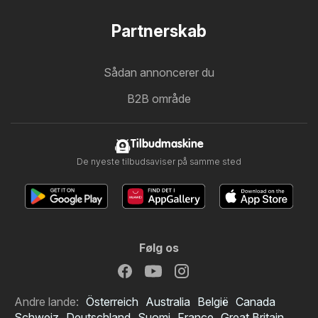
Partnerskab
Sådan annoncerer du
B2B område
Tilbudmaskine
De nyeste tilbudsaviser på samme sted
Følg os
Andre lande:
Österreich
Australia
België
Canada
Schweiz
Deutschland
Suomi
France
Great Britain