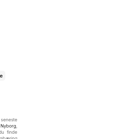
e
 seneste
 Nyborg
,
du finde
ombæring