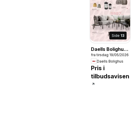
Side
13
Daells Bolighus
fra tirsdag 19/05/2026
- Haven
Daells Bolighus
Pris i
tilbudsavisen