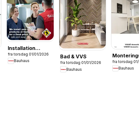
Installation
sin
fra torsdag 01/01/2026
Montering
Service -
Bad & VVS
Bauhaus
fra torsdag 01
ENGLISH
fra torsdag 01/01/2026
Bauhaus
Bauhaus