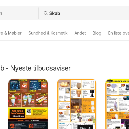
ve & Møbler
Sundhed & Kosmetik
Andet
Blog
En liste ov
b - Nyeste tilbudsaviser
Side
5