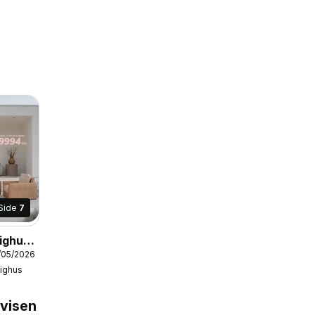
Side
7
lighus
9/05/2026
lighus
avisen