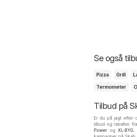
Se også til
Pizza
Grill
L
Termometer
O
Tilbud på S
Er du på jagt efter
tilbud og rabatter. 
Power
og
XL-BYG
.
kampagner på Skab i