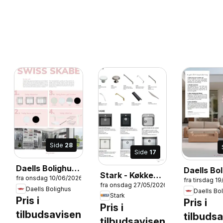
Side
28
Side
17
Daells Bolighus
Daells Bo
Stark - Køkken,
fra onsdag 10/06/2026
- Sovevaerelset
fra tirsdag 1
- Haven
fra onsdag 27/05/2026
bryggers og
Daells Bolighus
Daells Bo
26
Stark
garderobe
Pris i
Pris i
Pris i
tilbudsavisen
tilbuds
tilbudsavisen