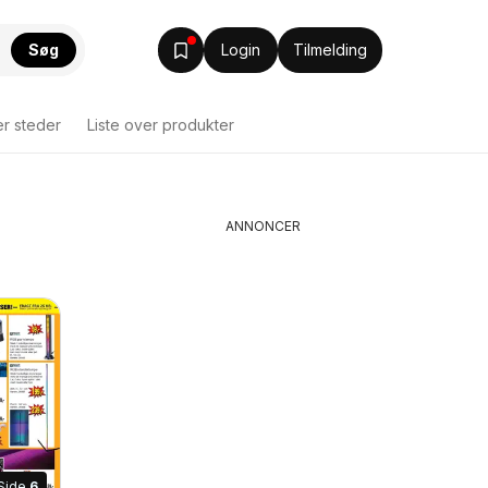
Søg
Login
Tilmelding
er steder
Liste over produkter
ANNONCER
Side
6