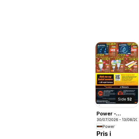
Side
52
Power -
30/07/2026 - 13/08/20
Tilbudsavis
Power
Pris i