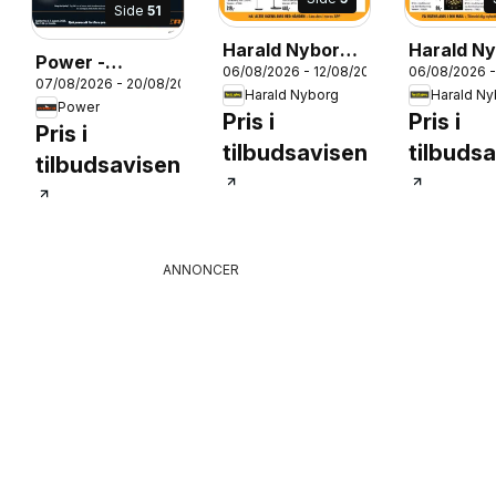
Side
51
Harald Nyborg -
Harald Ny
Power -
06/08/2026 - 12/08/2026
06/08/2026 -
Tilbudsavis uge
Tilbudsav
07/08/2026 - 20/08/2026
Tilbudsfest
Harald Nyborg
Harald N
32
32
Power
026
Pris i
Pris i
Pris i
tilbudsavisen
tilbuds
tilbudsavisen
ANNONCER