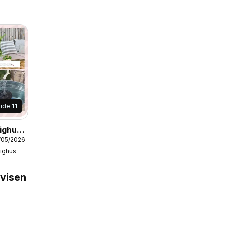
Side
11
lighus
9/05/2026
lighus
avisen