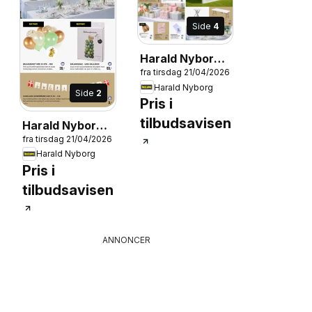
Side
4
Harald Nyborg -
fra tirsdag 21/04/2026
Konfirmation
Harald Nyborg
Side
2
Pris i
tilbudsavisen
Harald Nyborg -
fra tirsdag 21/04/2026
Konfirmation
Harald Nyborg
Pris i
tilbudsavisen
ANNONCER