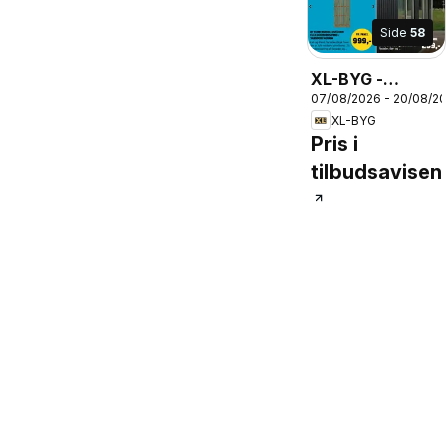
Side
58
XL-BYG -
07/08/2026 - 20/08/2
Tilbudsavis
XL-BYG
Pris i
tilbudsavisen