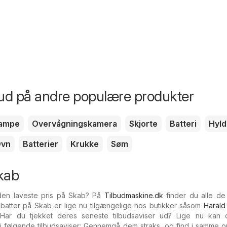
bud på andre populære produkter
ampe
Overvågningskamera
Skjorte
Batteri
Hyld
vn
Batterier
Krukke
Søm
kab
 den laveste pris på Skab? På
Tilbudmaskine.dk
finder du alle de
Rabatter på Skab er lige nu tilgængelige hos butikker såsom
Harald
 Har du tjekket deres seneste tilbudsaviser ud? Lige nu kan 
 følgende tilbudsaviser: Gennemgå dem straks, og find i samme 