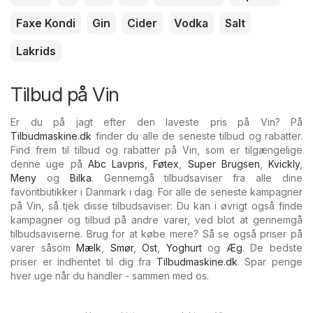
Faxe Kondi
Gin
Cider
Vodka
Salt
Lakrids
Tilbud på Vin
Er du på jagt efter den laveste pris på Vin? På
Tilbudmaskine.dk
finder du alle de seneste tilbud og rabatter.
Find frem til tilbud og rabatter på Vin, som er tilgængelige
denne uge på
Abc Lavpris
,
Føtex
,
Super Brugsen
,
Kvickly
,
Meny
og
Bilka
. Gennemgå tilbudsaviser fra alle dine
favoritbutikker i Danmark i dag. For alle de seneste kampagner
på Vin, så tjek disse tilbudsaviser: Du kan i øvrigt også finde
kampagner og tilbud på andre varer, ved blot at gennemgå
tilbudsaviserne. Brug for at købe mere? Så se også priser på
varer såsom
Mælk
,
Smør
,
Ost
,
Yoghurt
og
Æg
. De bedste
priser er indhentet til dig fra
Tilbudmaskine.dk
. Spar penge
hver uge når du handler - sammen med os.