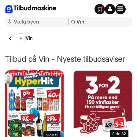
Tilbudmaskine
Vin
Tilbud på Vin - Nyeste tilbudsaviser
Side
32
Side
9