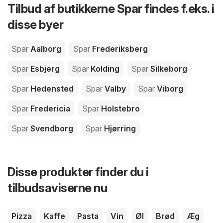
Tilbud af butikkerne Spar findes f.eks. i
disse byer
Spar
Aalborg
Spar
Frederiksberg
Spar
Esbjerg
Spar
Kolding
Spar
Silkeborg
Spar
Hedensted
Spar
Valby
Spar
Viborg
Spar
Fredericia
Spar
Holstebro
Spar
Svendborg
Spar
Hjørring
Disse produkter finder du i
tilbudsaviserne nu
Pizza
Kaffe
Pasta
Vin
Øl
Brød
Æg