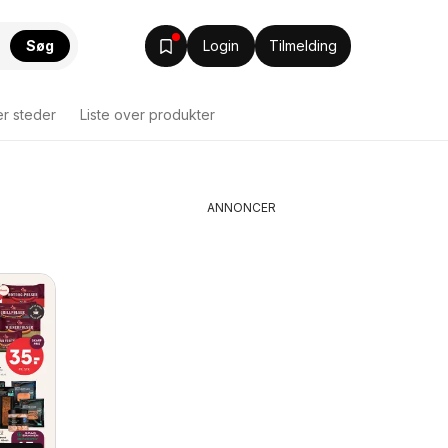
Søg
Login
Tilmelding
er steder
Liste over produkter
ANNONCER