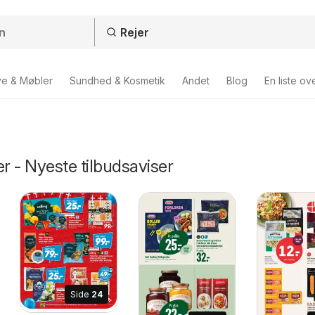
ve & Møbler
Sundhed & Kosmetik
Andet
Blog
En liste ov
er - Nyeste tilbudsaviser
Side
24