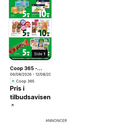
Side
1
Coop 365 -
06/08/2026 - 12/08/2026
Tilbudsavis uge
26
Coop 365
32
Pris i
tilbudsavisen
ANNONCER