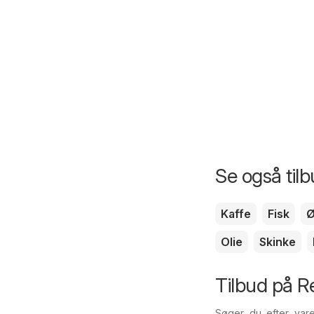
Se også til
Kaffe
Fisk
Ø
Olie
Skinke
Tilbud på R
Søger du efter vare