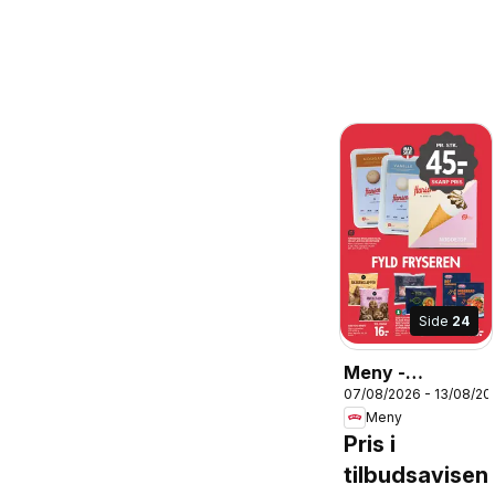
Side
24
Meny -
07/08/2026 - 13/08/20
Tilbudsavis uge
Meny
33
Pris i
tilbudsavisen