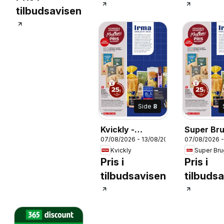
tilbudsavisen
Side
8
Kvickly -
Super Bru
07/08/2026 - 13/08/2026
07/08/2026 -
Tilbudsavis uge
Tilbudsav
Kvickly
Super Br
32
32
Pris i
Pris i
tilbudsavisen
tilbuds