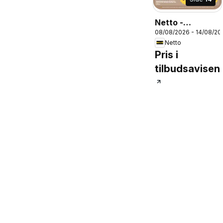
Netto -
08/08/2026 - 14/08/20
Tilbudsavis uge
Netto
33
Pris i
tilbudsavisen