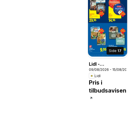
Side
17
Lidl -
09/08/2026 - 15/08/20
Tilbudsavis
Lidl
Pris i
tilbudsavisen