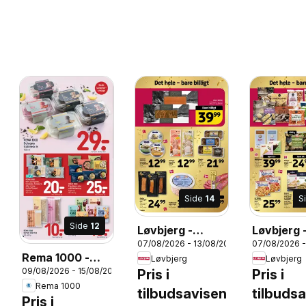
Side
14
S
Side
12
Løvbjerg -
Løvbjerg 
26
07/08/2026 - 13/08/2026
07/08/2026 -
Tilbudsavis uge
Tilbudsav
Rema 1000 -
Løvbjerg
Løvbjerg
33
33
09/08/2026 - 15/08/2026
Pris i
Pris i
Tilbudsavis uge
Rema 1000
33
tilbudsavisen
tilbuds
Pris i