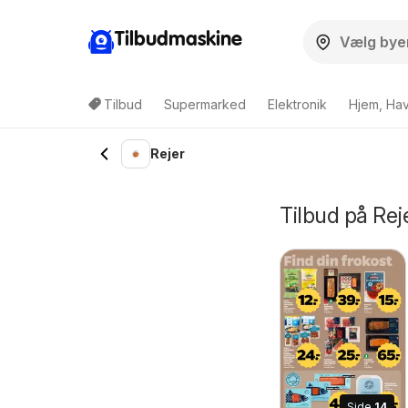
Tilbudmaskine
Tilbud
Supermarked
Elektronik
Hjem, Ha
Rejer
Tilbud på Rej
Side
14