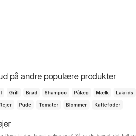
bud på andre populære produkter
l
Grill
Brød
Shampoo
Pålæg
Mælk
Lakrids
Rejer
Pude
Tomater
Blommer
Kattefoder
ejer
n Rejer til den lavest mulige pris? Så er du havnet det helt ret