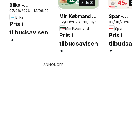
Side
8
Bilka -
07/08/2026 - 13/08/2026
Tilbudsavis uge
Min Købmand -
Spar -
Bilka
33
26
07/08/2026 - 13/08/2026
07/08/2026 -
Tilbudsavis uge
Tilbudsav
Pris i
Min Købmand
Spar
33
33
tilbudsavisen
Pris i
Pris i
tilbudsavisen
tilbuds
ANNONCER