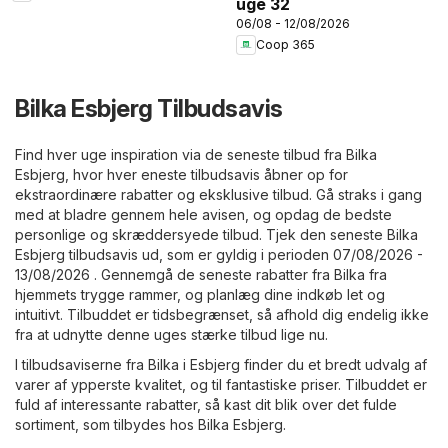
uge 32
06/08 - 12/08/2026
Coop 365
Bilka Esbjerg Tilbudsavis
Find hver uge inspiration via de seneste tilbud fra Bilka
Esbjerg, hvor hver eneste tilbudsavis åbner op for
ekstraordinære rabatter og eksklusive tilbud. Gå straks i gang
med at bladre gennem hele avisen, og opdag de bedste
personlige og skræddersyede tilbud. Tjek den seneste Bilka
Esbjerg tilbudsavis ud, som er gyldig i perioden 07/08/2026 -
13/08/2026 . Gennemgå de seneste rabatter fra Bilka fra
hjemmets trygge rammer, og planlæg dine indkøb let og
intuitivt. Tilbuddet er tidsbegrænset, så afhold dig endelig ikke
fra at udnytte denne uges stærke tilbud lige nu.
I tilbudsaviserne fra Bilka i Esbjerg finder du et bredt udvalg af
varer af ypperste kvalitet, og til fantastiske priser. Tilbuddet er
fuld af interessante rabatter, så kast dit blik over det fulde
sortiment, som tilbydes hos Bilka Esbjerg.