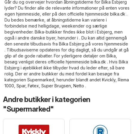
Går du og overvejer hvordan åbningstiderne for Bilka Esbjerg
lyder? Du finder alle de relevante informationer på enten vores
egen hjemmeside, eller på den officielle hjemmeside
bilka.dk
.
Du bedes bemærke, at åbningstiderne kan variere i
forbindelse med helligdage, weekender og særlige
begivenheder. Bilka-butikker findes ikke blot i Esbjerg, men
også i andre danske byer, herunder i . Du kan altid gennemgå
den seneste tilbudsavis fra Bilka Esbjerg på vores hjemmeside
. Tilbudsaviserne opdateres for dig dagligt, så du undgår at gå
glip af de gode rabatter. For yderligere detaljer om Bilka,
besøg venligst deres officielle hjemmeside
bilka.dk
. Hvis Bilka
Esbjerg i øjeblikket ikke tilbyder hvad du leder efter, så bare
rolig. Der er andre butikker du med fordel kan besøge fra
kategorien
Supermarked
, herunder blandt andet
Kvickly
,
Rema
1000
,
Spar
,
Føtex
,
Super Brugsen
,
Netto
.
Andre butikker i kategorien
"Supermarked"