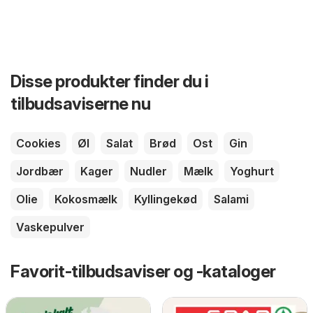
Disse produkter finder du i
tilbudsaviserne nu
Cookies
Øl
Salat
Brød
Ost
Gin
Jordbær
Kager
Nudler
Mælk
Yoghurt
Olie
Kokosmælk
Kyllingekød
Salami
Vaskepulver
Favorit-tilbudsaviser og -kataloger