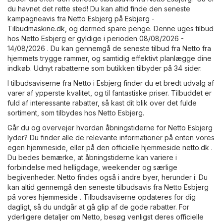
du havnet det rette sted! Du kan altid finde den seneste
kampagneavis fra Netto Esbjerg på
Esbjerg -
Tilbudmaskine.dk
, og dermed spare penge. Denne uges tilbud
hos Netto Esbjerg er gyldige i perioden 08/08/2026 -
14/08/2026 . Du kan gennemgå de seneste tilbud fra Netto fra
hjemmets trygge rammer, og samtidig effektivt planlægge dine
indkøb. Udnyt rabatterne som butikken tilbyder på 34 sider.
I tilbudsaviserne fra Netto i Esbjerg finder du et bredt udvalg af
varer af ypperste kvalitet, og til fantastiske priser. Tilbuddet er
fuld af interessante rabatter, så kast dit blik over det fulde
sortiment, som tilbydes hos Netto Esbjerg.
Går du og overvejer hvordan åbningstiderne for Netto Esbjerg
lyder? Du finder alle de relevante informationer på enten vores
egen hjemmeside, eller på den officielle hjemmeside
netto.dk
.
Du bedes bemærke, at åbningstiderne kan variere i
forbindelse med helligdage, weekender og særlige
begivenheder. Netto findes også i andre byer, herunder i: Du
kan altid gennemgå den seneste tilbudsavis fra Netto Esbjerg
på vores hjemmeside . Tilbudsaviserne opdateres for dig
dagligt, så du undgår at gå glip af de gode rabatter. For
yderligere detaljer om Netto, besøg venligst deres officielle