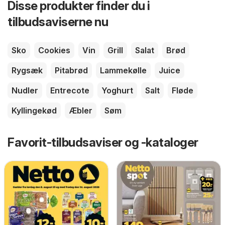
Disse produkter finder du i
tilbudsaviserne nu
Sko
Cookies
Vin
Grill
Salat
Brød
Rygsæk
Pitabrød
Lammekølle
Juice
Nudler
Entrecote
Yoghurt
Salt
Fløde
Kyllingekød
Æbler
Søm
Favorit-tilbudsaviser og -kataloger