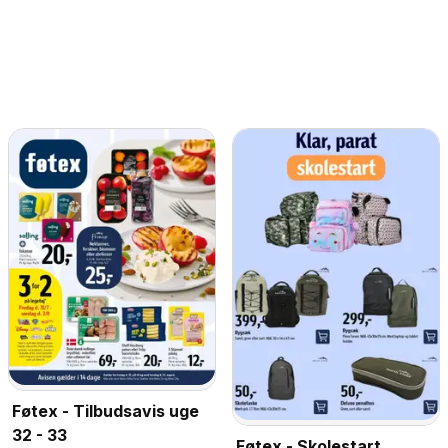
Føtex - Tilbudsavis uge
32 - 33
Føtex - Skolestart