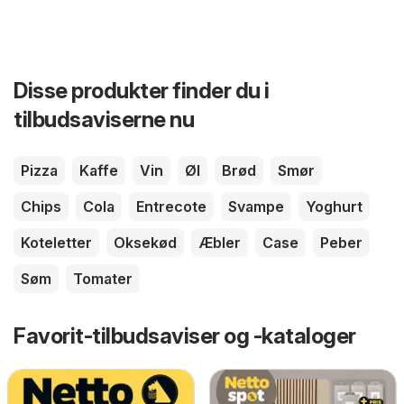
Disse produkter finder du i
tilbudsaviserne nu
Pizza
Kaffe
Vin
Øl
Brød
Smør
Chips
Cola
Entrecote
Svampe
Yoghurt
Koteletter
Oksekød
Æbler
Case
Peber
Søm
Tomater
Favorit-tilbudsaviser og -kataloger