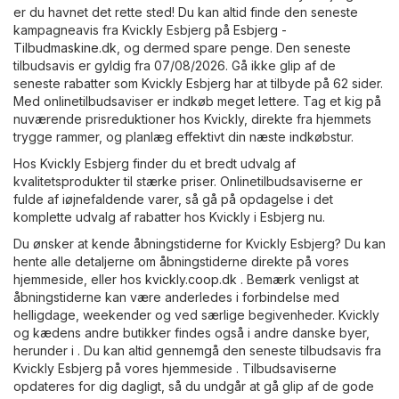
er du havnet det rette sted! Du kan altid finde den seneste
kampagneavis fra Kvickly Esbjerg på
Esbjerg -
Tilbudmaskine.dk
, og dermed spare penge. Den seneste
tilbudsavis er gyldig fra 07/08/2026. Gå ikke glip af de
seneste rabatter som Kvickly Esbjerg har at tilbyde på 62 sider.
Med onlinetilbudsaviser er indkøb meget lettere. Tag et kig på
nuværende prisreduktioner hos Kvickly, direkte fra hjemmets
trygge rammer, og planlæg effektivt din næste indkøbstur.
Hos Kvickly Esbjerg finder du et bredt udvalg af
kvalitetsprodukter til stærke priser. Onlinetilbudsaviserne er
fulde af iøjnefaldende varer, så gå på opdagelse i det
komplette udvalg af rabatter hos Kvickly i Esbjerg nu.
Du ønsker at kende åbningstiderne for Kvickly Esbjerg? Du kan
hente alle detaljerne om åbningstiderne direkte på vores
hjemmeside, eller hos
kvickly.coop.dk
. Bemærk venligst at
åbningstiderne kan være anderledes i forbindelse med
helligdage, weekender og ved særlige begivenheder. Kvickly
og kædens andre butikker findes også i andre danske byer,
herunder i . Du kan altid gennemgå den seneste tilbudsavis fra
Kvickly Esbjerg på vores hjemmeside . Tilbudsaviserne
opdateres for dig dagligt, så du undgår at gå glip af de gode