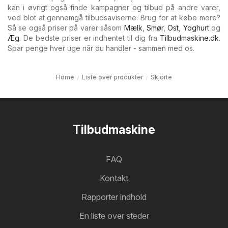
kan i øvrigt også finde kampagner og tilbud på andre varer,
ved blot at gennemgå tilbudsaviserne. Brug for at købe mere?
Så se også priser på varer såsom
Mælk
,
Smør
,
Ost
,
Yoghurt
og
Æg
. De bedste priser er indhentet til dig fra
Tilbudmaskine.dk
.
Spar penge hver uge når du handler - sammen med os.
Home
Liste over produkter
Skjorte
Tilbudmaskine
FAQ
Kontakt
Rapporter indhold
En liste over steder