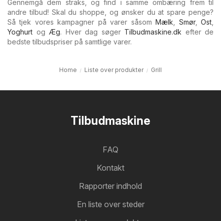
Gennemgå dem straks, og find i samme ombæring frem til
andre tilbud! Skal du shoppe, og ønsker du at spare penge?
Så tjek vores kampagner på varer såsom
Mælk
,
Smør
,
Ost
,
Yoghurt
og
Æg
. Hver dag søger
Tilbudmaskine.dk
efter de
bedste tilbudspriser på samtlige varer.
Home
Liste over produkter
Grill
Tilbudmaskine
FAQ
Kontakt
Rapporter indhold
En liste over steder