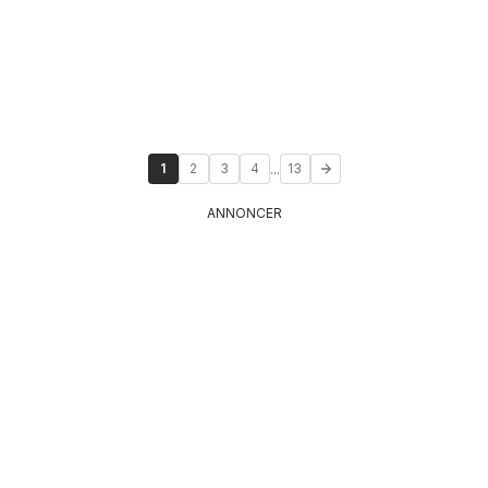
...
1
2
3
4
13
ANNONCER