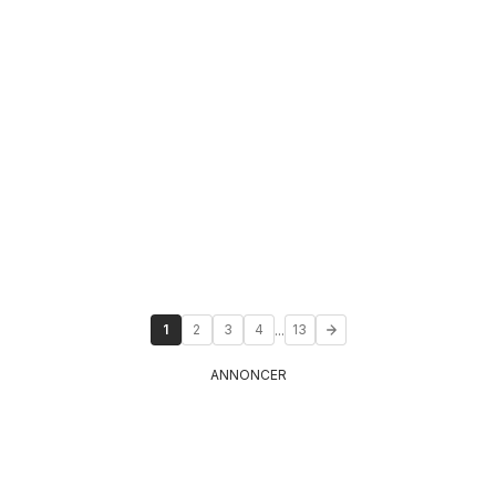
...
1
2
3
4
13
ANNONCER