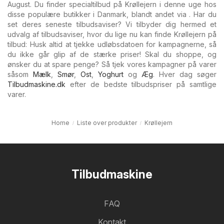
August. Du finder specialtilbud på Krøllejern i denne uge hos
disse populære butikker i Danmark, blandt andet via . Har du
set deres seneste tilbudsaviser? Vi tilbyder dig hermed et
udvalg af tilbudsaviser, hvor du lige nu kan finde Krøllejern på
tilbud: Husk altid at tjekke udløbsdatoen for kampagnerne, så
du ikke går glip af de stærke priser! Skal du shoppe, og
ønsker du at spare penge? Så tjek vores kampagner på varer
såsom
Mælk
,
Smør
,
Ost
,
Yoghurt
og
Æg
. Hver dag søger
Tilbudmaskine.dk
efter de bedste tilbudspriser på samtlige
varer.
Home
Liste over produkter
Krøllejern
Tilbudmaskine
FAQ
Kontakt