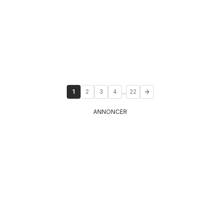
...
1
2
3
4
22
ANNONCER