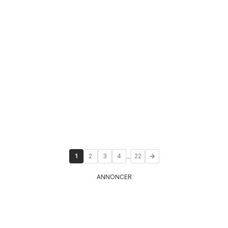
...
1
2
3
4
22
ANNONCER