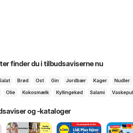
er finder du i tilbudsaviserne nu
Salat
Brød
Ost
Gin
Jordbær
Kager
Nudler
Olie
Kokosmælk
Kyllingekød
Salami
Vaskepu
dsaviser og -kataloger