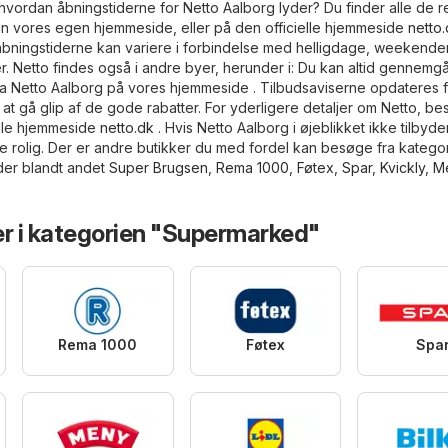
hvordan åbningstiderne for Netto Aalborg lyder? Du finder alle de r
en vores egen hjemmeside, eller på den officielle hjemmeside
netto
bningstiderne kan variere i forbindelse med helligdage, weekende
. Netto findes også i andre byer, herunder i: Du kan altid gennemg
fra Netto Aalborg på vores hjemmeside . Tilbudsaviserne opdateres f
 at gå glip af de gode rabatter. For yderligere detaljer om Netto, b
elle hjemmeside
netto.dk
. Hvis Netto Aalborg i øjeblikket ikke tilbyd
re rolig. Der er andre butikker du med fordel kan besøge fra katego
der blandt andet
Super Brugsen
,
Rema 1000
,
Føtex
,
Spar
,
Kvickly
,
M
er i kategorien "Supermarked"
Rema 1000
Føtex
Spa