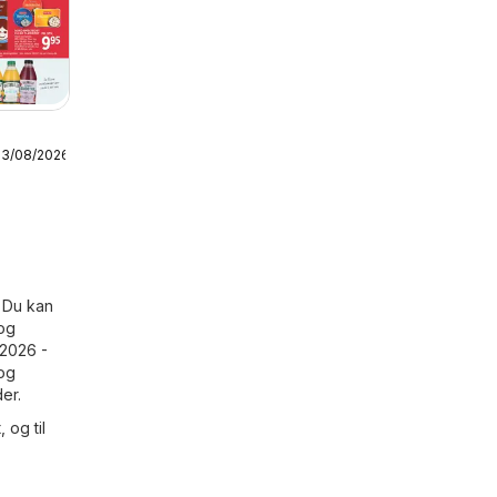
13/08/2026
s uge
! Du kan
 og
/2026 -
 og
er.
 og til