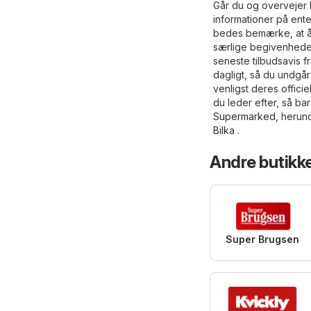
Går du og overvejer 
informationer på ent
bedes bemærke, at å
særlige begivenheder
seneste tilbudsavis 
dagligt, så du undgår
venligst deres offici
du leder efter, så ba
Supermarked
, herun
Bilka
.
Andre butikk
Super Brugsen