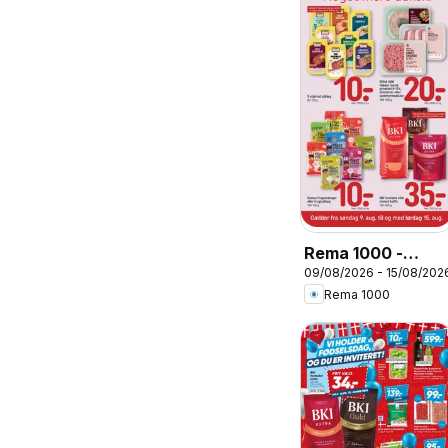
Rema 1000 -
09/08/2026 - 15/08/202
Tilbudsavis uge
Rema 1000
33