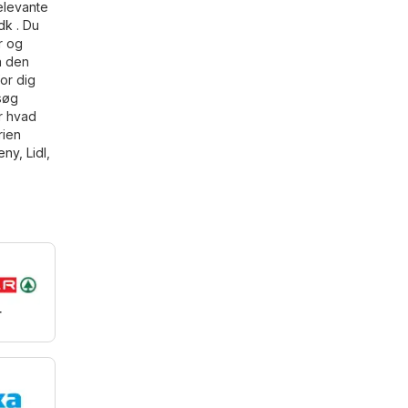
elevante
.dk
. Du
r og
å den
or dig
esøg
er hvad
rien
eny
,
Lidl
,
r