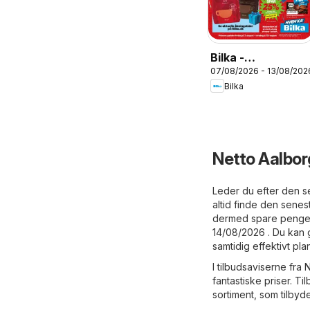
Bilka -
07/08/2026 - 13/08/202
Tilbudsavis uge
Bilka
33
Netto Aalbor
Leder du efter den se
altid finde den sene
dermed spare penge. 
14/08/2026 . Du kan 
samtidig effektivt pl
I tilbudsaviserne fra 
fantastiske priser. Ti
sortiment, som tilbyd