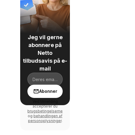
Jeg vil gerne
abonnere på
Netto
tilbudsavis på e-
mail
Abonner
Ved tilmelding
accepterer du
brugsbetingelserne
og
behandlingen af
personoplysninger
.