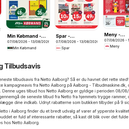
6
Meny -
Min Købmand -
Spar -
07/08/2026 - 
Tilbudsavi
07/08/2026 - 13/08/2026
07/08/2026 - 13/08/2026
Tilbudsavis uge
Tilbudsavis uge
Meny
33
Min Købmand
Spar
33
33
g Tilbudsavis
neste tilbudsavis fra Netto Aalborg? Så er du havnet det rette sted
ste kampagneavis fra Netto Aalborg på
Aalborg - Tilbudmaskine.dk
,
Denne uges tilbud hos Netto Aalborg er gyldige i perioden 08/08
gennemgå de seneste tilbud fra Netto fra hjemmets trygge rammer,
anlægge dine indkøb. Udnyt rabatterne som butikken tilbyder på 9 sid
Netto i Aalborg finder du et bredt udvalg af varer af ypperste kvalitet,
lbuddet er fuld af interessante rabatter, så kast dit blik over det fulde
es hos Netto Aalborg.