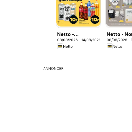
Netto -
Netto - N
08/08/2026 - 14/08/2026
08/08/2026 - 
Tilbudsavis uge
uge 33
Netto
Netto
33
ANNONCER