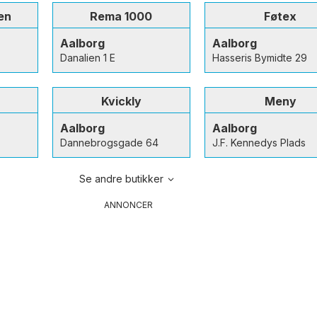
en
Rema 1000
Føtex
Aalborg
Aalborg
Danalien 1 E
Hasseris Bymidte 29
Kvickly
Meny
Aalborg
Aalborg
Dannebrogsgade 64
J.F. Kennedys Plads
Se andre butikker
ANNONCER