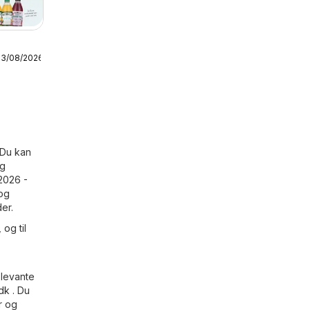
13/08/2026
s uge
 Du kan
og
2026 -
 og
er.
 og til
elevante
.dk
. Du
r og