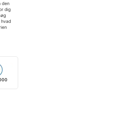
å den
or dig
esøg
r hvad
rien
000