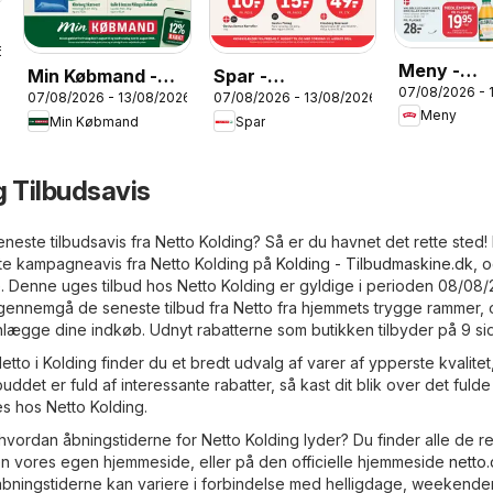
6
Meny -
Min Købmand -
Spar -
07/08/2026 - 
Tilbudsavi
07/08/2026 - 13/08/2026
07/08/2026 - 13/08/2026
Tilbudsavis uge
Tilbudsavis uge
Meny
33
Min Købmand
Spar
33
33
g Tilbudsavis
neste tilbudsavis fra Netto Kolding? Så er du havnet det rette sted!
ste kampagneavis fra Netto Kolding på
Kolding - Tilbudmaskine.dk
, 
Denne uges tilbud hos Netto Kolding er gyldige i perioden 08/08/
gennemgå de seneste tilbud fra Netto fra hjemmets trygge rammer,
anlægge dine indkøb. Udnyt rabatterne som butikken tilbyder på 9 sid
Netto i Kolding finder du et bredt udvalg af varer af ypperste kvalitet,
lbuddet er fuld af interessante rabatter, så kast dit blik over det fulde
es hos Netto Kolding.
hvordan åbningstiderne for Netto Kolding lyder? Du finder alle de r
en vores egen hjemmeside, eller på den officielle hjemmeside
netto
bningstiderne kan variere i forbindelse med helligdage, weekende