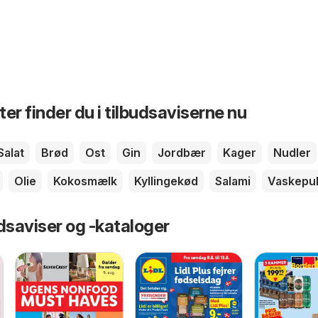
er finder du i tilbudsaviserne nu
Salat
Brød
Ost
Gin
Jordbær
Kager
Nudler
Olie
Kokosmælk
Kyllingekød
Salami
Vaskepu
dsaviser og -kataloger