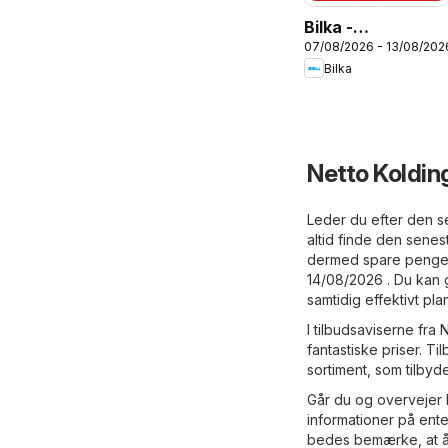
Bilka -
07/08/2026 - 13/08/202
Tilbudsavis uge
Bilka
33
Netto Koldin
Leder du efter den se
altid finde den sene
dermed spare penge. 
14/08/2026 . Du kan 
samtidig effektivt pl
I tilbudsaviserne fra 
fantastiske priser. Ti
sortiment, som tilbyd
Går du og overvejer 
informationer på ent
bedes bemærke, at å