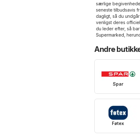
særlige begivenheder
seneste tilbudsavis 
dagligt, så du undgår
venligst deres offici
du leder efter, så ba
Supermarked
, herun
Andre butikk
Spar
Føtex