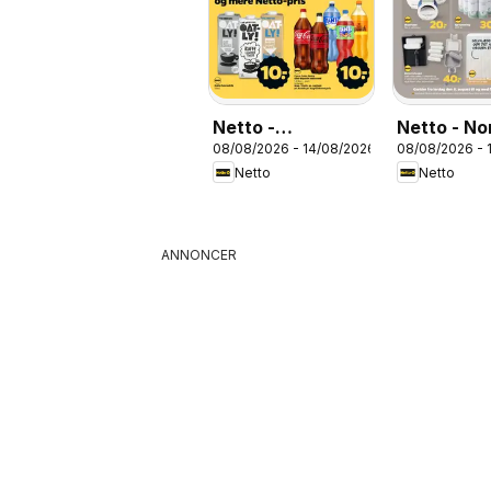
Netto -
Netto - N
08/08/2026 - 14/08/2026
08/08/2026 - 
Tilbudsavis uge
uge 33
Netto
Netto
33
ANNONCER