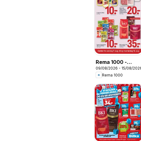
Rema 1000 -
09/08/2026 - 15/08/202
Tilbudsavis uge
Rema 1000
33