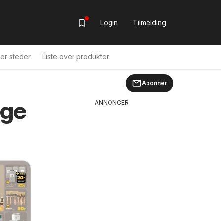
Login
Tilmelding
ver steder
Liste over produkter
Abonner
Uge
ANNONCER