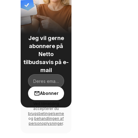
Jeg vil gerne
abonnere på
Netto
tilbudsavis på e-
mail
Abonner
Ved tilmelding
accepterer du
brugsbetingelserne
og
behandlingen af
personoplysninger
.