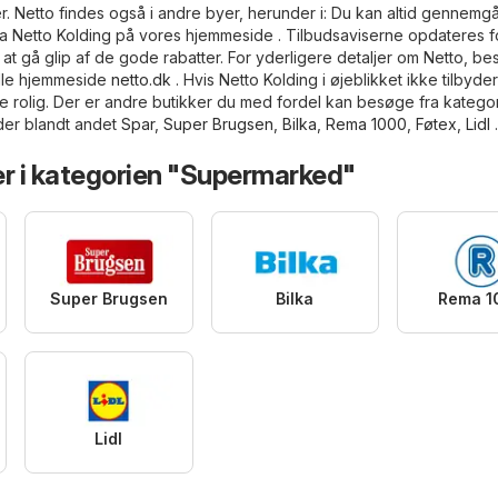
. Netto findes også i andre byer, herunder i: Du kan altid gennemg
fra Netto Kolding på vores hjemmeside . Tilbudsaviserne opdateres f
 at gå glip af de gode rabatter. For yderligere detaljer om Netto, b
elle hjemmeside
netto.dk
. Hvis Netto Kolding i øjeblikket ikke tilbyde
re rolig. Der er andre butikker du med fordel kan besøge fra katego
der blandt andet
Spar
,
Super Brugsen
,
Bilka
,
Rema 1000
,
Føtex
,
Lidl
.
er i kategorien "Supermarked"
Super Brugsen
Bilka
Rema 1
Lidl