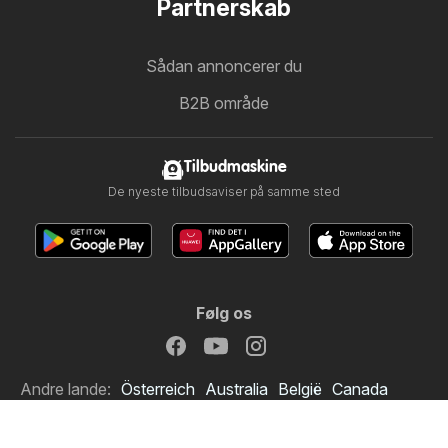
Partnerskab
Sådan annoncerer du
B2B område
Tilbudmaskine
De nyeste tilbudsaviser på samme sted
Følg os
Andre lande:
Österreich
Australia
België
Canada
Schweiz
Deutschland
Suomi
France
Great Britain
Italia
Lietuva
Nederland
Norge
Sverige
South Africa