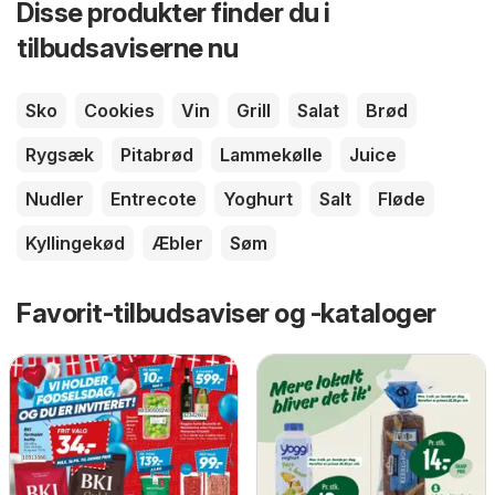
Disse produkter finder du i
tilbudsaviserne nu
Sko
Cookies
Vin
Grill
Salat
Brød
Rygsæk
Pitabrød
Lammekølle
Juice
Nudler
Entrecote
Yoghurt
Salt
Fløde
Kyllingekød
Æbler
Søm
Favorit-tilbudsaviser og -kataloger