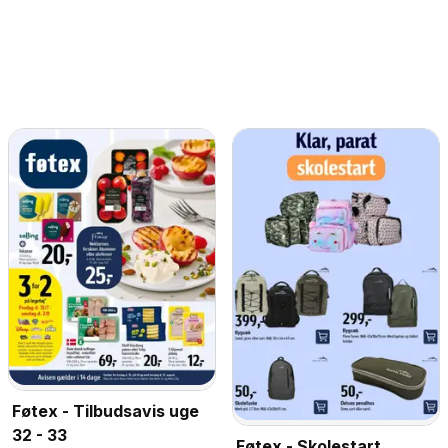
Føtex - Tilbudsavis uge
32 - 33
Føtex - Skolestart