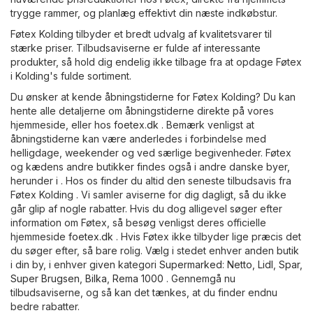
trygge rammer, og planlæg effektivt din næste indkøbstur.
Føtex Kolding tilbyder et bredt udvalg af kvalitetsvarer til
stærke priser. Tilbudsaviserne er fulde af interessante
produkter, så hold dig endelig ikke tilbage fra at opdage Føtex
i Kolding's fulde sortiment.
Du ønsker at kende åbningstiderne for Føtex Kolding? Du kan
hente alle detaljerne om åbningstiderne direkte på vores
hjemmeside, eller hos
foetex.dk
. Bemærk venligst at
åbningstiderne kan være anderledes i forbindelse med
helligdage, weekender og ved særlige begivenheder. Føtex
og kædens andre butikker findes også i andre danske byer,
herunder i . Hos os finder du altid den seneste tilbudsavis fra
Føtex Kolding . Vi samler aviserne for dig dagligt, så du ikke
går glip af nogle rabatter. Hvis du dog alligevel søger efter
information om Føtex, så besøg venligst deres officielle
hjemmeside
foetex.dk
. Hvis Føtex ikke tilbyder lige præcis det
du søger efter, så bare rolig. Vælg i stedet enhver anden butik
i din by, i enhver given kategori
Supermarked
:
Netto
,
Lidl
,
Spar
,
Super Brugsen
,
Bilka
,
Rema 1000
. Gennemgå nu
tilbudsaviserne, og så kan det tænkes, at du finder endnu
bedre rabatter.