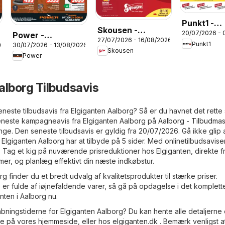
Punkt1 -
Skousen -
20/07/2026 - 
Power -
Tilbudsavi
27/07/2026 - 16/08/2026
Tilbudsavis
Punkt1
26
30/07/2026 - 13/08/2026
Tilbudsavis
Skousen
Power
alborg Tilbudsavis
neste tilbudsavis fra Elgiganten Aalborg? Så er du havnet det rette
seneste kampagneavis fra Elgiganten Aalborg på
Aalborg - Tilbudmas
e. Den seneste tilbudsavis er gyldig fra 20/07/2026. Gå ikke glip 
Elgiganten Aalborg har at tilbyde på 5 sider. Med onlinetilbudsavise
. Tag et kig på nuværende prisreduktioner hos Elgiganten, direkte f
er, og planlæg effektivt din næste indkøbstur.
g finder du et bredt udvalg af kvalitetsprodukter til stærke priser.
 er fulde af iøjnefaldende varer, så gå på opdagelse i det komplett
nten i Aalborg nu.
bningstiderne for Elgiganten Aalborg? Du kan hente alle detaljerne
te på vores hjemmeside, eller hos
elgiganten.dk
. Bemærk venligst a