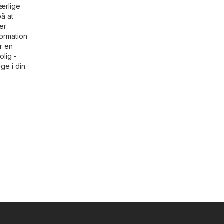
ærlige
på at
er
formation
r en
olig -
ge i din