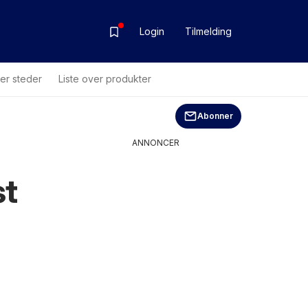
Login
Tilmelding
ver steder
Liste over produkter
Abonner
ANNONCER
st