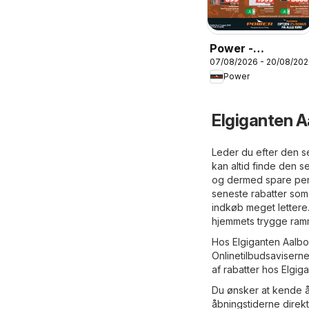
Power -
07/08/2026 - 20/08/20
Tilbudsfest
Power
Elgiganten A
Leder du efter den se
kan altid finde den 
og dermed spare peng
seneste rabatter som 
indkøb meget lettere
hjemmets trygge ramm
Hos Elgiganten Aalbor
Onlinetilbudsaviserne
af rabatter hos Elgiga
Du ønsker at kende å
åbningstiderne direk