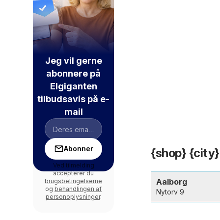
Jeg vil gerne
abonnere på
Elgiganten
tilbudsavis på e-
mail
Abonner
{shop} {city}
Ved tilmelding
accepterer du
Aalborg
brugsbetingelserne
og
behandlingen af
Nytorv 9
personoplysninger
.