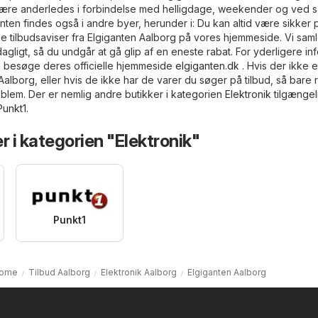
være anderledes i forbindelse med helligdage, weekender og ved s
ten findes også i andre byer, herunder i: Du kan altid være sikker 
e tilbudsaviser fra Elgiganten Aalborg på vores hjemmeside. Vi saml
dagligt, så du undgår at gå glip af en eneste rabat. For yderligere in
u besøge deres officielle hjemmeside
elgiganten.dk
. Hvis der ikke e
 Aalborg, eller hvis de ikke har de varer du søger på tilbud, så bare r
oblem. Der er nemlig andre butikker i kategorien
Elektronik
tilgængeli
Punkt1
.
r i kategorien "Elektronik"
Punkt1
ome
Tilbud Aalborg
Elektronik Aalborg
Elgiganten Aalborg