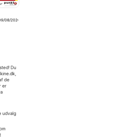
09/08/2026
s
 sted! Du
kine.dk
,
af de
r er
ra
e udvalg
 om
t