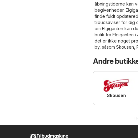
åbningstiderne kan 
begivenheder. Elgigan
finde fuldt opdatered
tilbudsaviser for dig 
om Elgiganten kan d
butik fra Elgiganten i
det er ikke noget pr
by, såsom
Skousen
,
Andre butikke
Skousen
H
Tilbudmaskine