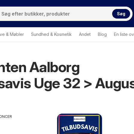
Søg
ve & Møbler
Sundhed & Kosmetik
Andet
Blog
En liste o
nten Aalborg
savis Uge 32 > Augu
ONCER