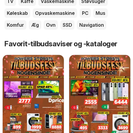
TV
Kaffe
Vaskemaskine
Støvsuger
Køleskab
Opvaskemaskine
PC
Mus
Komfur
Æg
Ovn
SSD
Navigation
Favorit-tilbudsaviser og -kataloger