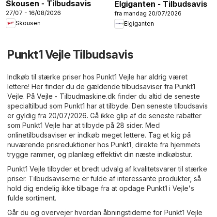
Skousen - Tilbudsavis
Elgiganten - Tilbudsavis
27/07 - 16/08/2026
fra mandag 20/07/2026
Skousen
Elgiganten
Punkt1 Vejle Tilbudsavis
Indkøb til stærke priser hos Punkt1 Vejle har aldrig været
lettere! Her finder du de gældende tilbudsaviser fra Punkt1
Vejle. På
Vejle - Tilbudmaskine.dk
finder du altid de seneste
specialtilbud som Punkt1 har at tilbyde. Den seneste tilbudsavis
er gyldig fra 20/07/2026. Gå ikke glip af de seneste rabatter
som Punkt1 Vejle har at tilbyde på 28 sider. Med
onlinetilbudsaviser er indkøb meget lettere. Tag et kig på
nuværende prisreduktioner hos Punkt1, direkte fra hjemmets
trygge rammer, og planlæg effektivt din næste indkøbstur.
Punkt1 Vejle tilbyder et bredt udvalg af kvalitetsvarer til stærke
priser. Tilbudsaviserne er fulde af interessante produkter, så
hold dig endelig ikke tilbage fra at opdage Punkt1 i Vejle's
fulde sortiment.
Går du og overvejer hvordan åbningstiderne for Punkt1 Vejle