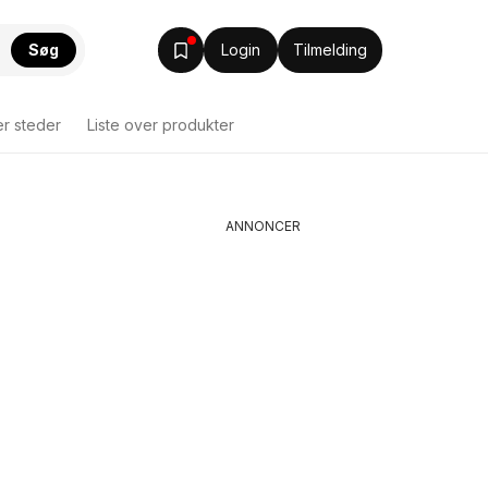
Søg
Login
Tilmelding
er steder
Liste over produkter
ANNONCER