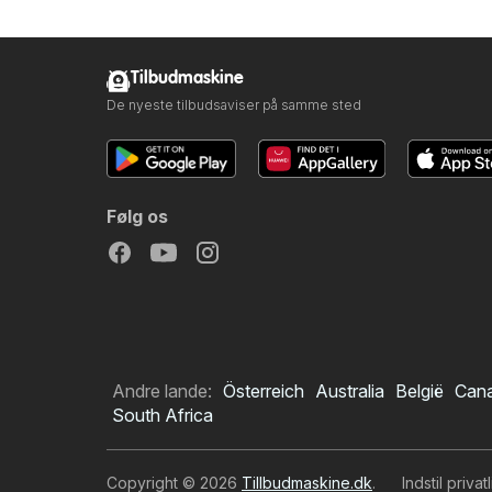
Tilbudmaskine
De nyeste tilbudsaviser på samme sted
Følg os
Andre lande:
Österreich
Australia
België
Can
South Africa
Copyright © 2026
Tillbudmaskine.dk
.
Indstil privat