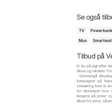
Se også til
TV
Powerban
Mus
Smartwat
Tilbud på Ve
Er du på jagt efter d
tilbud og rabatter. Fi
. Gennemgå tilbudsav
kampagner på Vejrst
ombæring frem til and
for eksempel hvor
klogere på priser o
tilbud fra store, såv