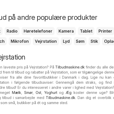
bud på andre populære produkter
k
Radio
Høretelefoner
Kamera
Tablet
Printer
ch
Mikrofon
Vejrstation
Lyd
Søm
Stik
Opla
jrstation
en laveste pris på Vejrstation? På
Tilbudmaskine.dk
finder du alle d
nd frem til tilbud og rabatter på Vejrstation, som er tilgængelige den
iser fra alle dine favoritbutikker i Danmark i dag. Lige nu kan 
ation i følgende tilbudsaviser: Gennemgå dem straks, og find
re tilbud! Er du interesseret i andre varer i lighed med Vejrstatio
 meget
Mælk
,
Smør
,
Ost
,
Yoghurt
og
Æg
koster denne uge? Bl
g tilbud i samarbejde med
Tilbudmaskine.dk
. Dan dig et overblik 
el som små, butikker på ét og samme sted.