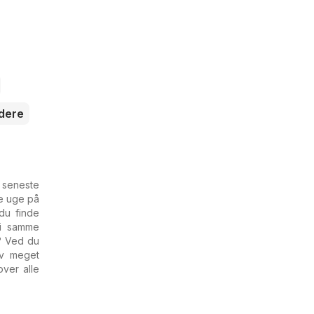
dere
e seneste
ne uge på
du finde
 i samme
n? Ved du
iv meget
over alle