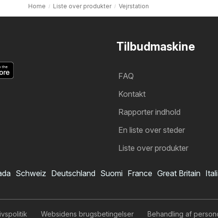
Home
Liste over produkter
Vejrstation
Tilbudmaskine
FAQ
Kontakt
Rapporter indhold
En liste over steder
Liste over produkter
ada
Schweiz
Deutschland
Suomi
France
Great Britain
Ital
livspolitik
Websidens brugsbetingelser
Behandling af person