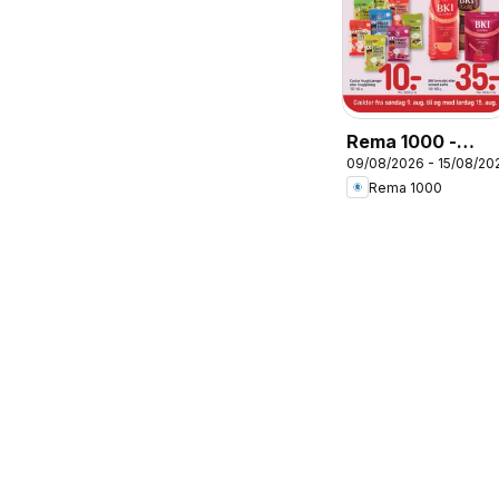
Rema 1000 -
09/08/2026 - 15/08/20
Tilbudsavis uge
Rema 1000
33