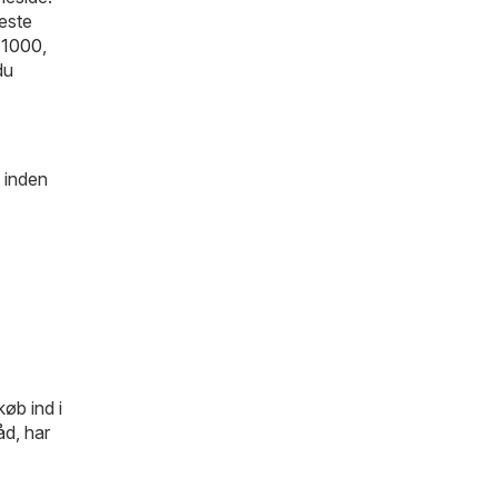
este
 1000
,
du
l inden
øb ind i
åd, har
,