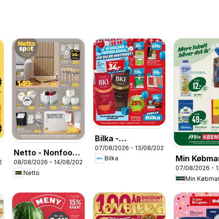
Bilka -
07/08/2026 - 13/08/2026
Tilbudsavis uge
Netto - Nonfood
Min Købma
Bilka
33
26
08/08/2026 - 14/08/2026
uge 33
07/08/2026 - 
Tilbudsavi
Netto
Min Købma
33