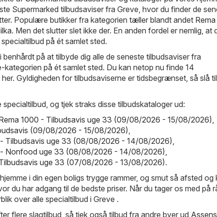
e Supermarked tilbudsaviser fra Greve, hvor du finder de sen
er. Populære butikker fra kategorien tæller blandt andet
Rema
ilka
. Men det slutter slet ikke der. En anden fordel er nemlig, at 
 specialtilbud på ét samlet sted.
 benhårdt på at tilbyde dig alle de seneste tilbudsaviser fra
kategorien på ét samlet sted. Du kan netop nu finde 14
e her. Gyldigheden for tilbudsaviserne er tidsbegrænset, så slå ti
 specialtilbud, og tjek straks disse tilbudskataloger ud:
Rema 1000 - Tilbudsavis uge 33 (09/08/2026 - 15/08/2026)
,
Tilbudsavis (09/08/2026 - 15/08/2026)
,
 - Tilbudsavis uge 33 (08/08/2026 - 14/08/2026)
,
o - Nonfood uge 33 (08/08/2026 - 14/08/2026)
,
 - Tilbudsavis uge 33 (07/08/2026 - 13/08/2026)
.
 hjemme i din egen boligs trygge rammer, og smut så afsted og k
vor du har adgang til de bedste priser. Når du tager os med på r
blik over alle specialtilbud i Greve .
ter flere slagtilbud, så tjek også tilbud fra andre byer ud
Assens