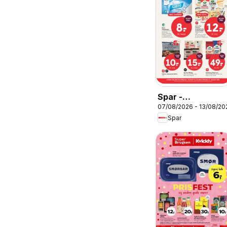
Spar -
07/08/2026 - 13/08/20
Tilbudsavis uge
Spar
33