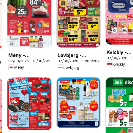
Kvickly -
Meny -
Løvbjerg -
07/08/2026 - 
Tilbudsavi
07/08/2026 - 13/08/2026
07/08/2026 - 13/08/2026
Tilbudsavis uge
Tilbudsavis uge
26
Kvickly
32
Meny
Løvbjerg
33
33