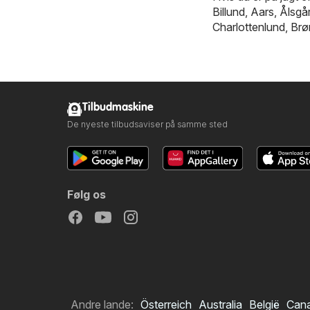
Billund
,
Aars
,
Ålsgå
Charlottenlund
,
Brø
Tilbudmaskine
De nyeste tilbudsaviser på samme sted
Følg os
Andre lande:
Österreich
Australia
België
Can