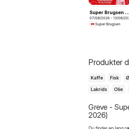
Super Brugsen -
07/08/2026 - 13/08/20
Tilbudsavis uge
Super Brugsen
32
Produkter du
Kaffe
Fisk
Ø
Lakrids
Olie
Greve - Supe
2026)
Du finder en lang 