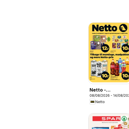
Netto -
08/08/2026 - 14/08/20
Tilbudsavis uge
Netto
33