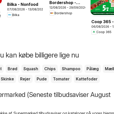
Bordershop -
Bilka - Nonfood
12/08/2026 - 29/09/2026
Tilbudsavis
07/08/2026 - 13/08/2026
Bordershop
Bilka
26
Coop 365 -
06/08/2026 - 
Tilbudsavi
Coop 365
32
 kan købe billigere lige nu
l
Brød
Squash
Chips
Shampoo
Pålæg
Mæl
Skinke
Rejer
Pude
Tomater
Kattefoder
rmarked (Seneste tilbudsaviser August
række af
Supermarked
tilbudsaviser og kataloger på vores hjem