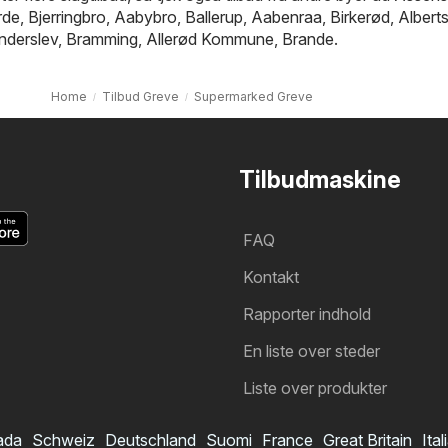
rde
,
Bjerringbro
,
Aabybro
,
Ballerup
,
Aabenraa
,
Birkerød
,
Albert
nderslev
,
Bramming
,
Allerød Kommune
,
Brande
.
Home
Tilbud Greve
Supermarked Greve
Tilbudmaskine
FAQ
Kontakt
Rapporter indhold
En liste over steder
Liste over produkter
ada
Schweiz
Deutschland
Suomi
France
Great Britain
Ital