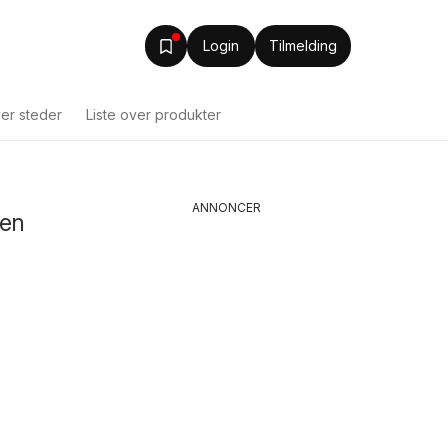
Login
Tilmelding
ver steder
Liste over produkter
ANNONCER
yen