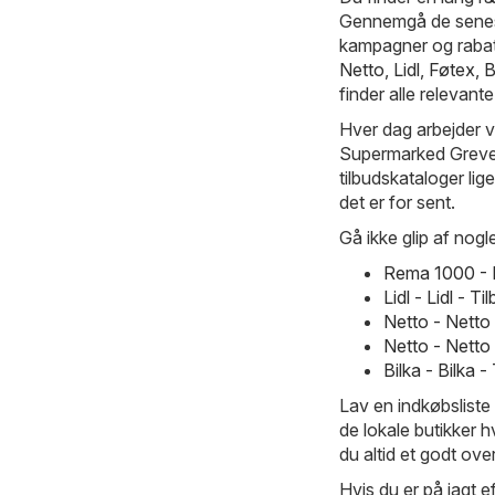
Gennemgå de senest
kampagner og rabatt
Netto
,
Lidl
,
Føtex
,
B
finder alle relevante
Hver dag arbejder vi
Supermarked Greve-
tilbudskataloger lig
det er for sent.
Gå ikke glip af nogle
Rema 1000 - 
Lidl - Lidl - 
Netto - Netto
Netto - Nett
Bilka - Bilka
Lav en indkøbsliste
de lokale butikker h
du altid et godt over
Hvis du er på jagt ef