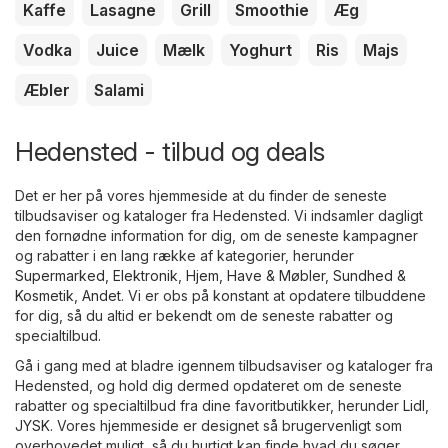
Kaffe
Lasagne
Grill
Smoothie
Æg
Vodka
Juice
Mælk
Yoghurt
Ris
Majs
Æbler
Salami
Hedensted - tilbud og deals
Det er her på vores hjemmeside at du finder de seneste
tilbudsaviser og kataloger fra Hedensted. Vi indsamler dagligt
den fornødne information for dig, om de seneste kampagner
og rabatter i en lang række af kategorier, herunder
Supermarked
,
Elektronik
,
Hjem, Have & Møbler
,
Sundhed &
Kosmetik
,
Andet
. Vi er obs på konstant at opdatere tilbuddene
for dig, så du altid er bekendt om de seneste rabatter og
specialtilbud.
Gå i gang med at bladre igennem tilbudsaviser og kataloger fra
Hedensted, og hold dig dermed opdateret om de seneste
rabatter og specialtilbud fra dine favoritbutikker, herunder
Lidl
,
JYSK
. Vores hjemmeside er designet så brugervenligt som
overhovedet muligt, så du hurtigt kan finde hvad du søger.