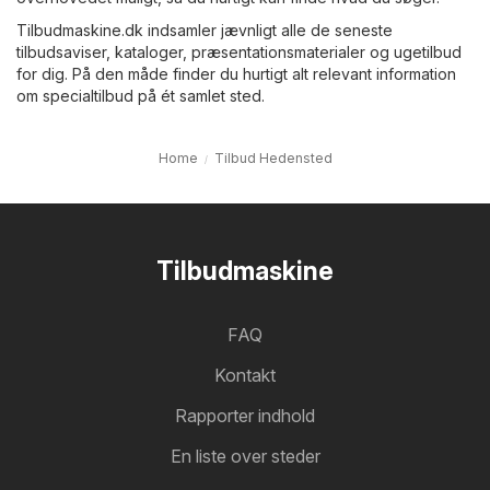
Tilbudmaskine.dk indsamler jævnligt alle de seneste
tilbudsaviser, kataloger, præsentationsmaterialer og ugetilbud
for dig. På den måde finder du hurtigt alt relevant information
om specialtilbud på ét samlet sted.
Home
Tilbud Hedensted
Tilbudmaskine
FAQ
Kontakt
Rapporter indhold
En liste over steder