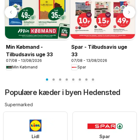
M
Min Købmand -
Spar - Tilbudsavis uge
3
Tilbudsavis uge 33
33
0
07/08 - 13/08/2026
07/08 - 13/08/2026
Min Købmand
Spar
Populære kæder i byen Hedensted
Supermarked
Lidl
Spar