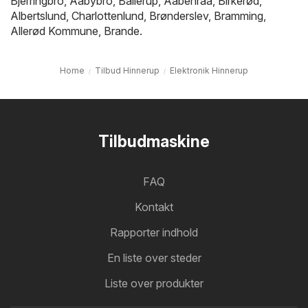
Bjerringbro
,
Aabybro
,
Ballerup
,
Aabenraa
,
Birkerød
,
Albertslund
,
Charlottenlund
,
Brønderslev
,
Bramming
,
Allerød Kommune
,
Brande
.
Home
Tilbud Hinnerup
Elektronik Hinnerup
Tilbudmaskine
FAQ
Kontakt
Rapporter indhold
En liste over steder
Liste over produkter